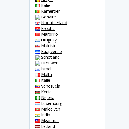
Italie
Kameroen
Bonaire
Noord Ierland
Kroatie
Marokko
Uruguay
Maleisie
Kaapverdie
Schotland
Litouwen
Israel
Malta
Italie
Venezuela
Kenia
Nigeria
Luxemburg
Malediven
India
Myanmar
Letland