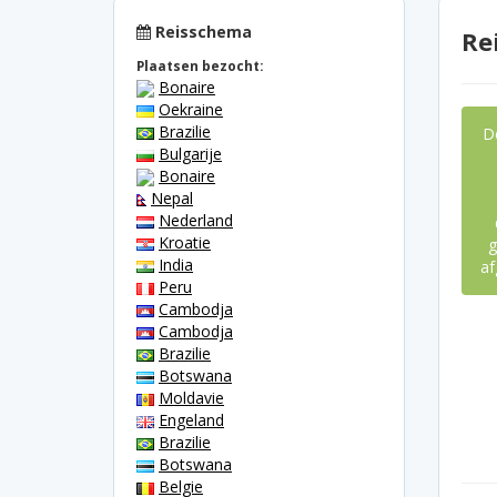
Reisschema
Re
Plaatsen bezocht:
Bonaire
Oekraine
Brazilie
D
Bulgarije
Bonaire
Nepal
Nederland
Kroatie
g
India
af
Peru
Cambodja
Cambodja
Brazilie
Botswana
Moldavie
Engeland
Brazilie
Botswana
Belgie