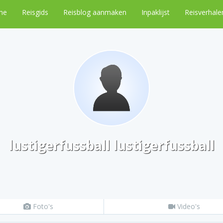
me
Reisgids
Reisblog aanmaken
Inpaklijst
Reisverhale
lustigerfussball lustigerfussball
Foto's
Video's