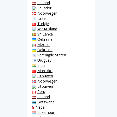
Letland
Equador
Noorwegen
Israel
Turkije
Wit Rusland
Sri Lanka
Oekraine
Mexico
Oekraine
Verenigde Staten
Uruguay
India
Marokko
Litouwen
Noorwegen
Litouwen
Peru
Letland
Botswana
Nepal
Luxemburg