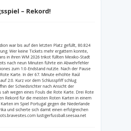
sspiel – Rekord!
n war bis auf den letzten Platz gefüllt, 80.824
rung. Wer keine Tickets mehr ergattern konnte,
ns in ihren WM 2026 trikot füllten Mexiko-Stadt
its nach neun Minuten führte ein Abwehrfehler
uiñones zum 1:0-Endstand nutzte. Nach der Pause
 Rote Karte. In der 67. Minute erhöhte Raúl
 auf 2:0. Kurz vor dem Schlusspfiff schlug
hin der Schiedsrichter nach Ansicht der
s sah wegen eines Fouls die Rote Karte. Drei Rote
en Rekord für die meisten Roten Karten in einem
 Karten im Spiel Portugal gegen die Niederlande
ka und sicherte sich damit einen erfolgreichen
kots.bravesites.com lustigerfussball.seesaa.net