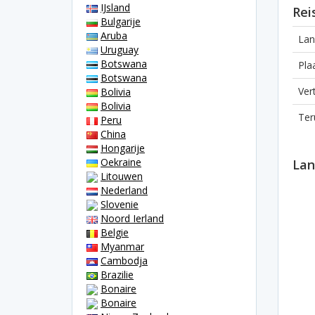
IJsland
Rei
Bulgarije
Aruba
Lan
Uruguay
Botswana
Pla
Botswana
Ver
Bolivia
Bolivia
Ter
Peru
China
Hongarije
Oekraine
Lan
Litouwen
Nederland
Slovenie
Noord Ierland
Belgie
Myanmar
Cambodja
Brazilie
Bonaire
Bonaire