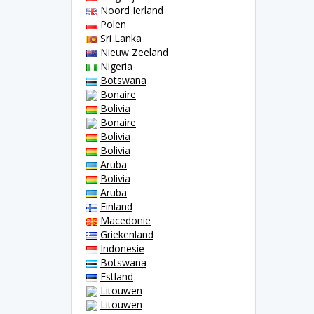
Noord Ierland
Polen
Sri Lanka
Nieuw Zeeland
Nigeria
Botswana
Bonaire
Bolivia
Bonaire
Bolivia
Bolivia
Aruba
Bolivia
Aruba
Finland
Macedonie
Griekenland
Indonesie
Botswana
Estland
Litouwen
Litouwen