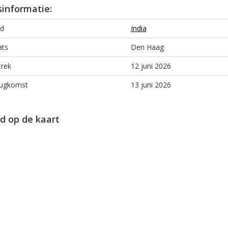
sinformatie:
d
India
ats
Den Haag
trek
12 juni 2026
ugkomst
13 juni 2026
d op de kaart