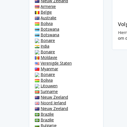
Nieuw Zeeland
Armenie
Belgie
Australie
Bolivia
Vol
Botswana
Hier
Botswana
om d
Bonaire
India
Bonaire
Moldavie
Verenigde Staten
Myanmar
Bonaire
Bolivia
Litouwen
Suriname
Nieuw Zeeland
Noord Ierland
Nieuw Zeeland
Brazilie
Brazilie
Bulgarije