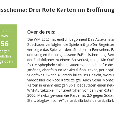
isschema: Drei Rote Karten im Eröffnung
eze reis
Over de reis:
was
Die WM 2026 hat endlich begonnen! Das Aztekenstadio
56
Zuschauer verfolgten die Spiele mit großer Begeiste
verfolgte das Spiel vor dem Stadion im Fernsehen. Fa
dagen
und sorgten für ausgelassene Fußballstimmung. Bere
eleden
der Südafrikaner zu einem Ballverlust, den Julián Q
gelopen
foulte Sphephelo Sithole Gutierrez und sah dafür die
Jiménez, ebenfalls im Mexiko fußball trikot, per Kopf
Südafrikas Zwane Alvarado brutal ins Gesicht, worauf
Videobilder die Rote Karte zeigte. Auch César Monte
Karten in einem einzigen Spiel bedeuteten einen neu
WM-Auftaktspiel, nur übertroffen von den vier Roten
2006. Mexiko gewann die Partie mit 2:0 gegen Südafri
Start. bloglovin.com/@defussballtrikots defussballtri