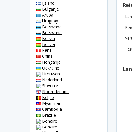
IJsland
Rei
Bulgarije
Aruba
Lan
Uruguay
Botswana
Pla
Botswana
Ver
Bolivia
Bolivia
Ter
Peru
China
Hongarije
Oekraine
Lan
Litouwen
Nederland
Slovenie
Noord Ierland
Belgie
Myanmar
Cambodja
Brazilie
Bonaire
Bonaire