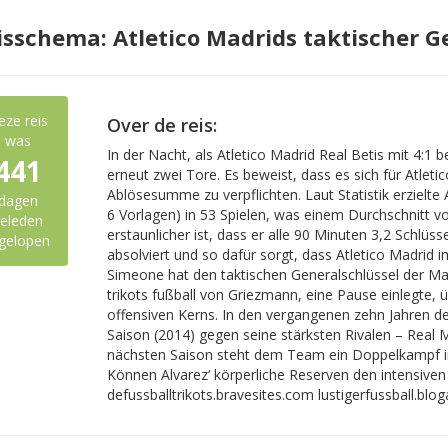
isschema: Atletico Madrids taktischer Ge
eze reis
Over de reis:
was
In der Nacht, als Atletico Madrid Real Betis mit 4:1 be
441
erneut zwei Tore. Es beweist, dass es sich für Atleti
Ablösesumme zu verpflichten. Laut Statistik erzielte 
dagen
6 Vorlagen) in 53 Spielen, was einem Durchschnitt vo
eleden
erstaunlicher ist, dass er alle 90 Minuten 3,2 Schlüs
gelopen
absolviert und so dafür sorgt, dass Atletico Madrid i
Simeone hat den taktischen Generalschlüssel der Mann
trikots fußball von Griezmann, eine Pause einlegte, 
offensiven Kerns. In den vergangenen zehn Jahren der 
Saison (2014) gegen seine stärksten Rivalen – Real 
nächsten Saison steht dem Team ein Doppelkampf i
Können Alvarez‘ körperliche Reserven den intensiven
defussballtrikots.bravesites.com lustigerfussball.bloga