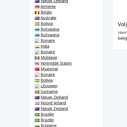
Nieuw Zeeland
Armenie
Belgie
Australie
Bolivia
Vol
Botswana
Hier
Botswana
bekij
Bonaire
India
Bonaire
Moldavie
Verenigde Staten
Myanmar
Bonaire
Bolivia
Litouwen
Suriname
Nieuw Zeeland
Noord Ierland
Nieuw Zeeland
Brazilie
Brazilie
Bulgarije