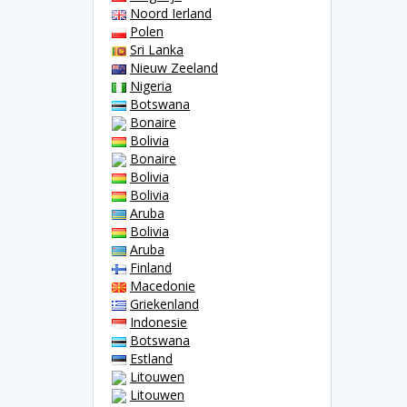
Noord Ierland
Polen
Sri Lanka
Nieuw Zeeland
Nigeria
Botswana
Bonaire
Bolivia
Bonaire
Bolivia
Bolivia
Aruba
Bolivia
Aruba
Finland
Macedonie
Griekenland
Indonesie
Botswana
Estland
Litouwen
Litouwen