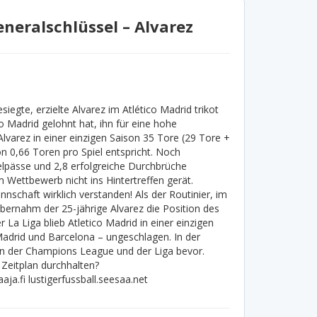
neralschlüssel – Alvarez
siegte, erzielte Alvarez im Atlético Madrid trikot
co Madrid gelohnt hat, ihn für eine hohe
Alvarez in einer einzigen Saison 35 Tore (29 Tore +
n 0,66 Toren pro Spiel entspricht. Noch
selpässe und 2,8 erfolgreiche Durchbrüche
m Wettbewerb nicht ins Hintertreffen gerät.
schaft wirklich verstanden! Als der Routinier, im
übernahm der 25-jährige Alvarez die Position des
La Liga blieb Atletico Madrid in einer einzigen
Madrid und Barcelona – ungeschlagen. In der
n der Champions League und der Liga bevor.
 Zeitplan durchhalten?
aja.fi lustigerfussball.seesaa.net