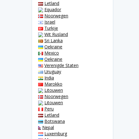
Letland
Equador
Noorwegen
Israel
Turkije
Wit Rusland
Sri Lanka
Oekraine
Mexico
Oekraine
Verenigde Staten
Uruguay
India
Marokko
Litouwen
Noorwegen
Litouwen
Peru
Letland
Botswana
Nepal
Luxemburg