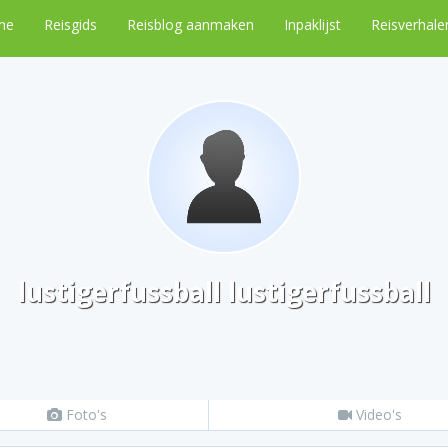
me
Reisgids
Reisblog aanmaken
Inpaklijst
Reisverhale
lustigerfussball lustigerfussball
Foto's
Video's