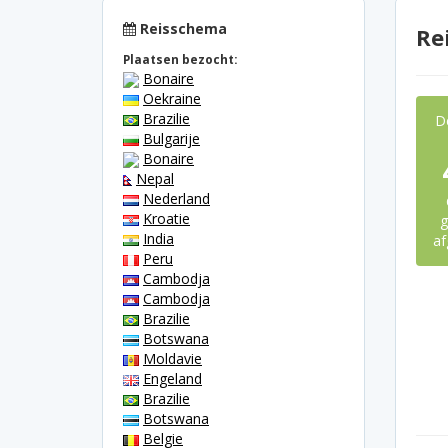
Reisschema
Re
Plaatsen bezocht:
Bonaire
Oekraine
Brazilie
D
Bulgarije
Bonaire
Nepal
Nederland
Kroatie
g
India
af
Peru
Cambodja
Cambodja
Brazilie
Botswana
Moldavie
Engeland
Brazilie
Botswana
Belgie