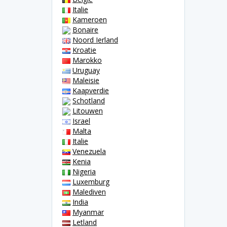
Italie
Kameroen
Bonaire
Noord Ierland
Kroatie
Marokko
Uruguay
Maleisie
Kaapverdie
Schotland
Litouwen
Israel
Malta
Italie
Venezuela
Kenia
Nigeria
Luxemburg
Malediven
India
Myanmar
Letland