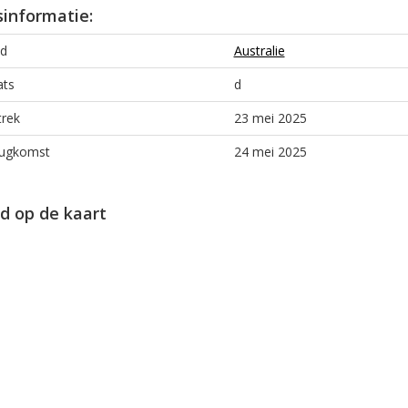
sinformatie:
d
Australie
ats
d
trek
23 mei 2025
ugkomst
24 mei 2025
d op de kaart