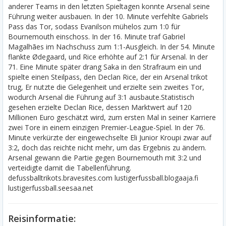
anderer Teams in den letzten Spieltagen konnte Arsenal seine
Führung weiter ausbauen. In der 10. Minute verfehlte Gabriels
Pass das Tor, sodass Evanilson mühelos zum 1:0 für
Bournemouth einschoss. In der 16. Minute traf Gabriel
Magalhães im Nachschuss zum 1:1-Ausgleich. In der 54. Minute
flankte Ødegaard, und Rice erhöhte auf 2:1 für Arsenal. In der
71. Eine Minute später drang Saka in den Strafraum ein und
spielte einen Steilpass, den Declan Rice, der ein Arsenal trikot
trug, Er nutzte die Gelegenheit und erzielte sein zweites Tor,
wodurch Arsenal die Führung auf 3:1 ausbaute.Statistisch
gesehen erzielte Declan Rice, dessen Marktwert auf 120
Millionen Euro geschätzt wird, zum ersten Mal in seiner Karriere
zwei Tore in einem einzigen Premier-League-Spiel. In der 76.
Minute verkürzte der eingewechselte Eli Junior Kroupi zwar auf
3:2, doch das reichte nicht mehr, um das Ergebnis zu ändern.
Arsenal gewann die Partie gegen Bournemouth mit 3:2 und
verteidigte damit die Tabellenführung.
defussballtrikots.bravesites.com lustigerfussball.blogaaja.fi
lustigerfussball.seesaa.net
Reisinformatie: