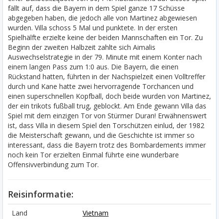
fällt auf, dass die Bayern in dem Spiel ganze 17 Schüsse
abgegeben haben, die jedoch alle von Martinez abgewiesen
wurden. Villa schoss 5 Mal und punktete. In der ersten
Spielhälfte erzielte keine der beiden Mannschaften ein Tor. Zu
Beginn der zweiten Halbzeit zahlte sich Aimalis
Auswechselstrategie in der 79. Minute mit einem Konter nach
einem langen Pass zum 1:0 aus. Die Bayern, die einen
Rückstand hatten, führten in der Nachspielzeit einen Volltreffer
durch und Kane hatte zwei hervorragende Torchancen und
einen superschnellen Kopfball, doch beide wurden von Martinez,
der ein trikots fußball trug, geblockt. Am Ende gewann Villa das
Spiel mit dem einzigen Tor von Stürmer Duran! Erwähnenswert
ist, dass Villa in diesem Spiel den Torschützen einlud, der 1982
die Meisterschaft gewann, und die Geschichte ist immer so
interessant, dass die Bayern trotz des Bombardements immer
noch kein Tor erzielten Einmal führte eine wunderbare
Offensivverbindung zum Tor.
Reisinformatie:
Land
Vietnam