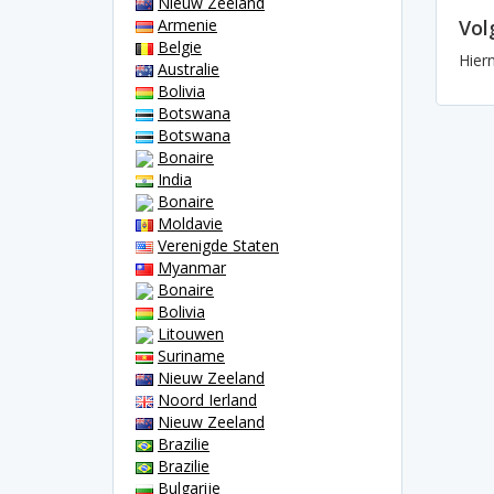
Nieuw Zeeland
Armenie
Vol
Belgie
Hier
Australie
Bolivia
Botswana
Botswana
Bonaire
India
Bonaire
Moldavie
Verenigde Staten
Myanmar
Bonaire
Bolivia
Litouwen
Suriname
Nieuw Zeeland
Noord Ierland
Nieuw Zeeland
Brazilie
Brazilie
Bulgarije