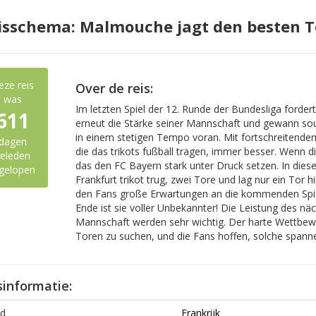
isschema: Malmouche jagt den besten T
eze reis
Over de reis:
was
Im letzten Spiel der 12. Runde der Bundesliga forde
611
erneut die Stärke seiner Mannschaft und gewann souve
in einem stetigen Tempo voran. Mit fortschreitendem
dagen
die das trikots fußball tragen, immer besser. Wenn 
eleden
das den FC Bayern stark unter Druck setzen. In dies
gelopen
Frankfurt trikot trug, zwei Tore und lag nur ein Tor h
den Fans große Erwartungen an die kommenden Spiel
Ende ist sie voller Unbekannter! Die Leistung des näc
Mannschaft werden sehr wichtig. Der harte Wettbewer
Toren zu suchen, und die Fans hoffen, solche spann
sinformatie:
d
Frankrijk