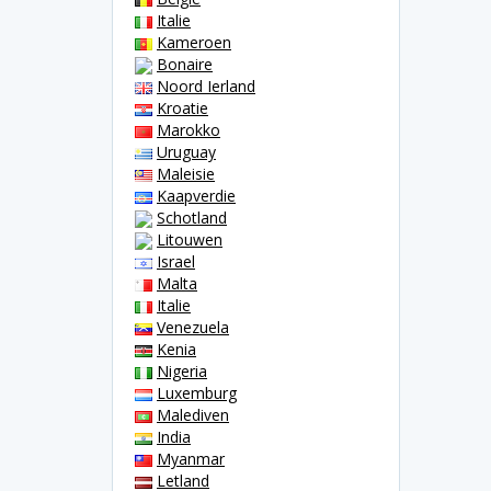
Italie
Kameroen
Bonaire
Noord Ierland
Kroatie
Marokko
Uruguay
Maleisie
Kaapverdie
Schotland
Litouwen
Israel
Malta
Italie
Venezuela
Kenia
Nigeria
Luxemburg
Malediven
India
Myanmar
Letland