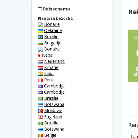
Reisschema
Re
Plaatsen bezocht:
Bonaire
Oekraine
Brazilie
D
Bulgarije
Bonaire
Nepal
Nederland
Kroatie
g
India
af
Peru
Cambodja
Cambodja
Brazilie
Botswana
Moldavie
Engeland
Brazilie
Rei
Botswana
Belgie
Lan