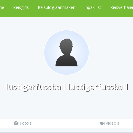
me
Reisgids
Reisblog aanmaken
Inpaklijst
Reisverhale
lustigerfussball lustigerfussball
Foto's
Video's