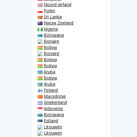
Noord Ierland
Polen
Sri Lanka
Nieuw Zeeland
Nigeria
Botswana
Bonaire
Bolivia
Bonaire
Bolivia
Bolivia
Aruba
Bolivia
Aruba
Finland
Macedonie
Griekenland
Indonesie
Botswana
Estland
Litouwen
Litouwen