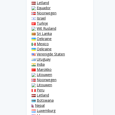
Letland
Equador
Noorwegen
Israel
Turkije
Wit Rusland
Sri Lanka
Oekraine
Mexico
Oekraine
Verenigde Staten
Uruguay
India
Marokko
Litouwen
Noorwegen
Litouwen
Peru
Letland
Botswana
Nepal
Luxemburg