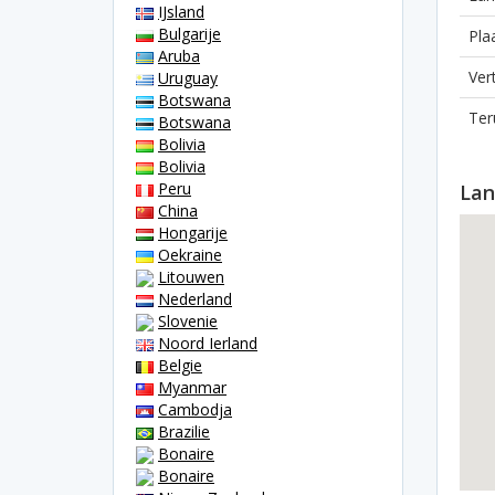
IJsland
Bulgarije
Pla
Aruba
Ver
Uruguay
Botswana
Ter
Botswana
Bolivia
Bolivia
Peru
Lan
China
Hongarije
Oekraine
Litouwen
Nederland
Slovenie
Noord Ierland
Belgie
Myanmar
Cambodja
Brazilie
Bonaire
Bonaire