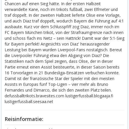
Chancen auf einen Sieg hätte. In der ersten Halbzeit
verwandelte Kane, noch im trikots fußball, zwei Elfmeter und
traf doppelt. In der zweiten Halbzeit lieferte Olise eine Vorlage,
und auch Diaz traf doppelt, wodurch Bayern die Führung auf 4:1
ausbaute. Kurz vor dem Schlusspfiff zog Diaz, immer noch im
FC Bayern München trikot, von der Strafraumgrenze nach innen
und schoss flach ins Netz – sein Hattrick! Damit war der 5:1-Sieg
für Bayern perfekt! Angesichts von Diaz' herausragender
Leistung bei Bayern wurden Liverpool-Fans nostalgisch. Bereut
die Liverpooler Führung etwa den Abgang von Diaz? Die
Statistiken nach dem Spiel zeigen, dass Olise, der in dieser
Partie erneut einen Assist beisteuerte, in dieser Saison bereits
16 Torvorlagen in 21 Bundesliga-Einsätzen verbuchen konnte.
Damit ist der französische Star der Spieler mit den meisten
Assists in Europas fünf Top-Ligen – vier mehr als Bruno
Fernandes und Dimarco, die sich den zweiten Platz teilen.
defussballtrikots.bravesites.com lustigerfussball.blogaaja.fi
lustigerfussball.seesaa.net
Reisinformatie: