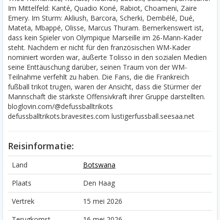
Im Mittelfeld: Kanté, Quadio Koné, Rabiot, Choameni, Zaire
Emery. Im Sturm: Akliush, Barcora, Scherki, Dembélé, Dué,
Mateta, Mbappé, Olisse, Marcus Thuram. Bemerkenswert ist,
dass kein Spieler von Olympique Marseille im 26-Mann-Kader
steht. Nachdem er nicht für den französischen WM-Kader
nominiert worden war, äußerte Tolisso in den sozialen Medien
seine Enttäuschung darüber, seinen Traum von der WM-
Teilnahme verfehlt zu haben. Die Fans, die die Frankreich
fußball trikot trugen, waren der Ansicht, dass die Stürmer der
Mannschaft die stärkste Offensivkraft ihrer Gruppe darstellten.
bloglovin.com/@defussballtrikots
defussballtrikots.bravesites.com lustigerfussball.seesaa.net
Reisinformatie:
Land
Botswana
Plaats
Den Haag
Vertrek
15 mei 2026
Terugkomst
16 mei 2026