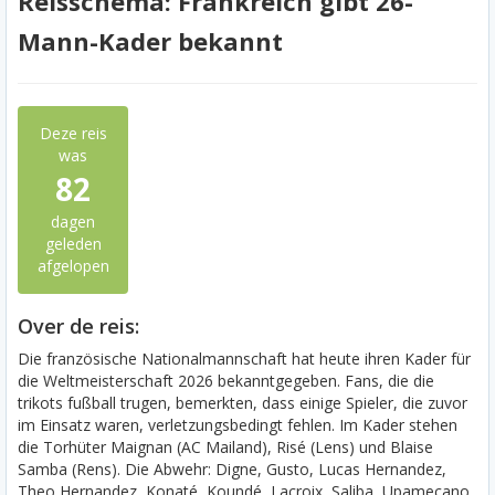
Reisschema: Frankreich gibt 26-
Mann-Kader bekannt
Deze reis
was
82
dagen
geleden
afgelopen
Over de reis:
Die französische Nationalmannschaft hat heute ihren Kader für
die Weltmeisterschaft 2026 bekanntgegeben. Fans, die die
trikots fußball trugen, bemerkten, dass einige Spieler, die zuvor
im Einsatz waren, verletzungsbedingt fehlen. Im Kader stehen
die Torhüter Maignan (AC Mailand), Risé (Lens) und Blaise
Samba (Rens). Die Abwehr: Digne, Gusto, Lucas Hernandez,
Theo Hernandez, Konaté, Koundé, Lacroix, Saliba, Upamecano.