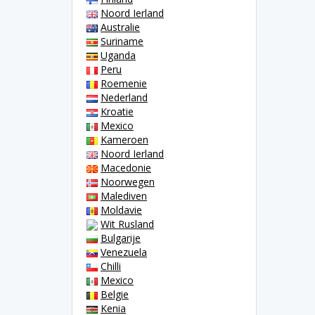
Noord Ierland
Australie
Suriname
Uganda
Peru
Roemenie
Nederland
Kroatie
Mexico
Kameroen
Noord Ierland
Macedonie
Noorwegen
Malediven
Moldavie
Wit Rusland
Bulgarije
Venezuela
Chilli
Mexico
Belgie
Kenia