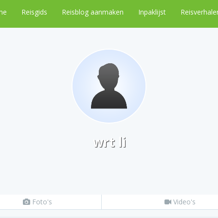
me
Reisgids
Reisblog aanmaken
Inpaklijst
Reisverhale
wrt li
Foto's
Video's