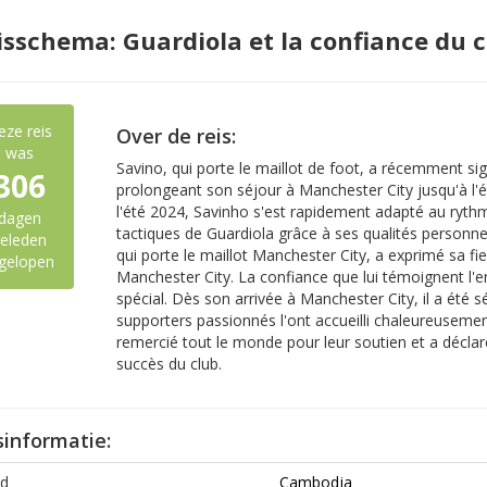
isschema: Guardiola et la confiance du 
eze reis
Over de reis:
was
Savino, qui porte le maillot de foot, a récemment si
306
prolongeant son séjour à Manchester City jusqu'à l'
l'été 2024, Savinho s'est rapidement adapté au ryth
dagen
tactiques de Guardiola grâce à ses qualités personne
eleden
qui porte le maillot Manchester City, a exprimé sa f
gelopen
Manchester City. La confiance que lui témoignent l'en
spécial. Dès son arrivée à Manchester City, il a été sé
supporters passionnés l'ont accueilli chaleureusement et 
remercié tout le monde pour leur soutien et a déclaré
succès du club.
sinformatie:
d
Cambodja