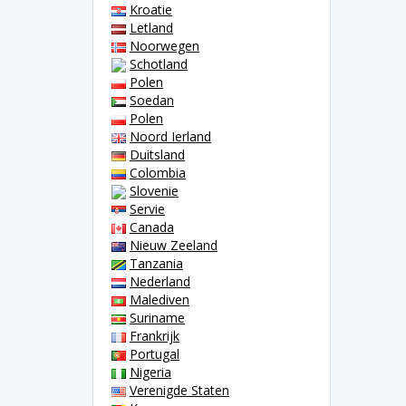
Kroatie
Letland
Noorwegen
Schotland
Polen
Soedan
Polen
Noord Ierland
Duitsland
Colombia
Slovenie
Servie
Canada
Nieuw Zeeland
Tanzania
Nederland
Malediven
Suriname
Frankrijk
Portugal
Nigeria
Verenigde Staten