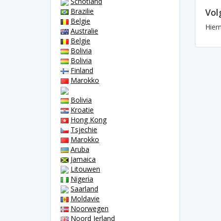
Schotland
Brazilie
Vol
Belgie
Hier
Australie
Belgie
Bolivia
Bolivia
Finland
Marokko
Bolivia
Kroatie
Hong Kong
Tsjechie
Marokko
Aruba
Jamaica
Litouwen
Nigeria
Saarland
Moldavie
Noorwegen
Noord Ierland