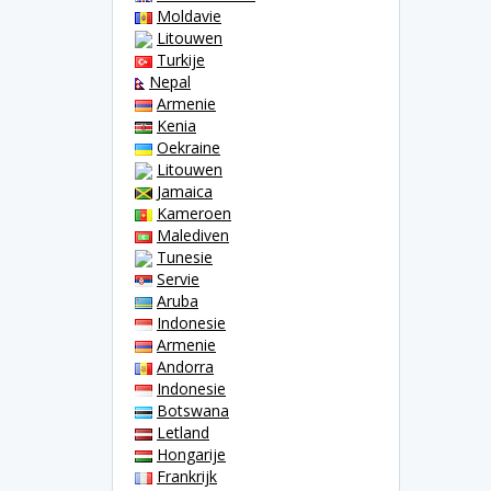
Moldavie
Litouwen
Turkije
Nepal
Armenie
Kenia
Oekraine
Litouwen
Jamaica
Kameroen
Malediven
Tunesie
Servie
Aruba
Indonesie
Armenie
Andorra
Indonesie
Botswana
Letland
Hongarije
Frankrijk