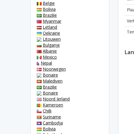
Belgie
Bolivia
Pla
Brazilie
Ver
Myanmar
Letland
Ter
Oekraine
Litouwen
Bulgarije
Albanie
Lan
Mexico
Nepal
Noorwegen
Bonaire
Malediven
Brazilie
Bonaire
Noord Ierland
Kameroen
Chilli
Suriname
Cambodja
Bolivia