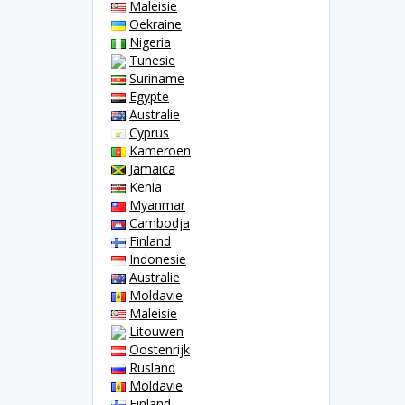
Maleisie
Oekraine
Nigeria
Tunesie
Suriname
Egypte
Australie
Cyprus
Kameroen
Jamaica
Kenia
Myanmar
Cambodja
Finland
Indonesie
Australie
Moldavie
Maleisie
Litouwen
Oostenrijk
Rusland
Moldavie
Finland