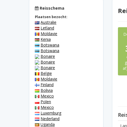
Reisschema
Re
Plaatsen bezocht:
Australie
Letland
Moldavie
D
Kenia
Botswana
Botswana
Bonaire
Bonaire
g
Bonaire
af
Belgie
Moldavie
Finland
Bolivia
Mexico
Polen
Mexico
Luxemburg
Rei
Nederland
Uganda
Lan