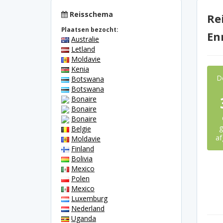
Reisschema
Re
Plaatsen bezocht:
En
Australie
Letland
Moldavie
Kenia
D
Botswana
Botswana
Bonaire
Bonaire
Bonaire
g
Belgie
af
Moldavie
Finland
Bolivia
Mexico
Polen
Mexico
Luxemburg
Nederland
Uganda