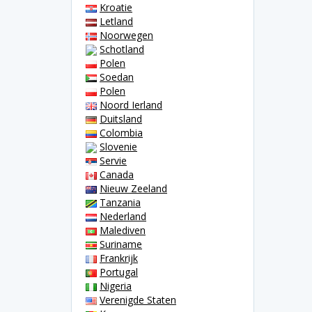
Kroatie
Letland
Noorwegen
Schotland
Polen
Soedan
Polen
Noord Ierland
Duitsland
Colombia
Slovenie
Servie
Canada
Nieuw Zeeland
Tanzania
Nederland
Malediven
Suriname
Frankrijk
Portugal
Nigeria
Verenigde Staten