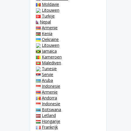
Moldavie
Litouwen
Turkije
Nepal
Armenie
Kenia
Oekraine
Litouwen
Jamaica
Kameroen
Malediven
Tunesie
Servie
Aruba
Indonesie
Armenie
Andorra
Indonesie
Botswana
Letland
Hongarije
Frankrijk