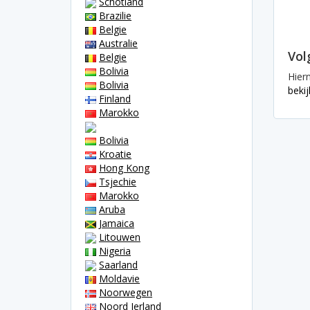
Schotland
Brazilie
Belgie
Australie
Vol
Belgie
Bolivia
Hier
Bolivia
bekij
Finland
Marokko
Bolivia
Kroatie
Hong Kong
Tsjechie
Marokko
Aruba
Jamaica
Litouwen
Nigeria
Saarland
Moldavie
Noorwegen
Noord Ierland