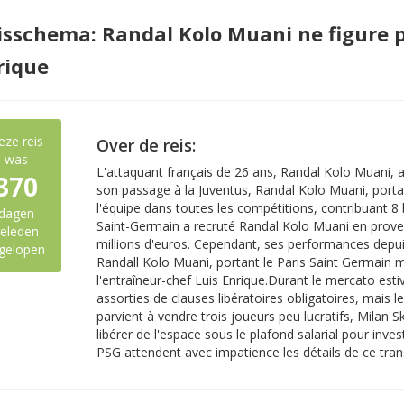
isschema: Randal Kolo Muani ne figure p
rique
eze reis
Over de reis:
was
L'attaquant français de 26 ans, Randal Kolo Muani, a r
370
son passage à la Juventus, Randal Kolo Muani, porta
l'équipe dans toutes les compétitions, contribuant 8 b
dagen
Saint-Germain a recruté Randal Kolo Muani en prove
eleden
millions d'euros. Cependant, ses performances depui
gelopen
Randall Kolo Muani, portant le Paris Saint Germain ma
l'entraîneur-chef Luis Enrique.Durant le mercato estiv
assorties de clauses libératoires obligatoires, mais l
parvient à vendre trois joueurs peu lucratifs, Milan S
libérer de l'espace sous le plafond salarial pour inv
PSG attendent avec impatience les détails de ce trans