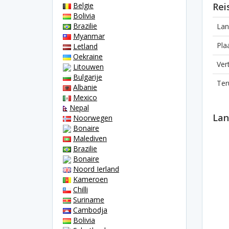
Belgie
Rei
Bolivia
Brazilie
Lan
Myanmar
Pla
Letland
Oekraine
Ver
Litouwen
Bulgarije
Ter
Albanie
Mexico
Nepal
Lan
Noorwegen
Bonaire
Malediven
Brazilie
Bonaire
Noord Ierland
Kameroen
Chilli
Suriname
Cambodja
Bolivia