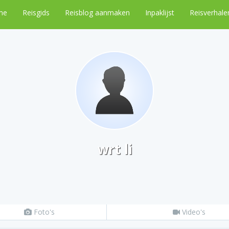
me
Reisgids
Reisblog aanmaken
Inpaklijst
Reisverhale
wrt li
Foto's
Video's