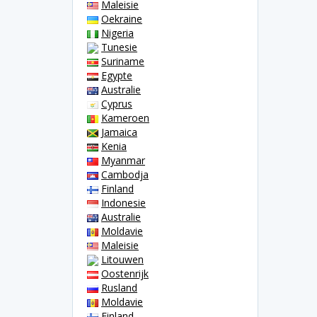
Maleisie
Oekraine
Nigeria
Tunesie
Suriname
Egypte
Australie
Cyprus
Kameroen
Jamaica
Kenia
Myanmar
Cambodja
Finland
Indonesie
Australie
Moldavie
Maleisie
Litouwen
Oostenrijk
Rusland
Moldavie
Finland