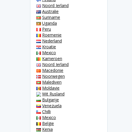
Noord Ierland
Australie
Suriname
Uganda
Peru
Roemenie
Nederland
Kroatie
Mexico
Kameroen
Noord Ierland
Macedonie
Noorwegen
Malediven
Moldavie
Wit Rusland
Bulgarije
Venezuela
Chilli
Mexico
Belgie
Kenia