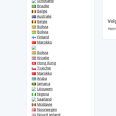
Schotland
Brazilie
Belgie
Australie
Vol
Belgie
Bolivia
Hier
Bolivia
Finland
Marokko
Bolivia
Kroatie
Hong Kong
Tsjechie
Marokko
Aruba
Jamaica
Litouwen
Nigeria
Saarland
Moldavie
Noorwegen
Noord Ierland