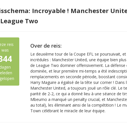
isschema: Incroyable ! Manchester Unit
 League Two
eze reis
Over de reis:
was
Le deuxième tour de la Coupe EFL se poursuivait, et 
344
incrédules : Manchester United, une équipe bien plus
de League Two dominer offensivement. La défense 
dagen
dominée, et leur première mi-temps a été indescripti
eleden
remplacements en seconde période, boostant considé
gelopen
Harry Maguire a égalisé de la tête sur corner ! Dans 
Manchester United, a toujours joué un rôle clé. Le t
parité de 2-2, ce qui a donné lieu à une séance de ti
Mbeumo a manqué un penalty crucial, et Manchester 
au total), les éliminant ainsi de la compétition ! Le
Town célébrant le miracle de leur équipe.