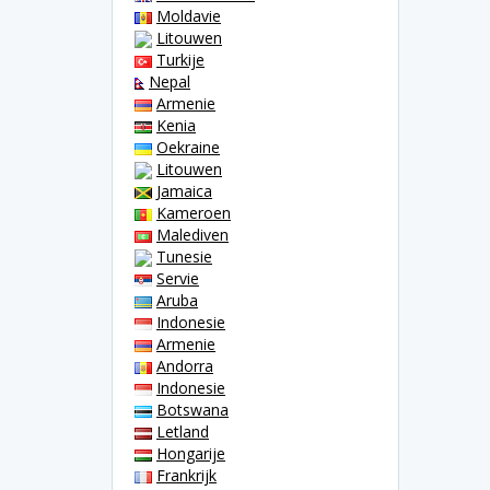
Moldavie
Litouwen
Turkije
Nepal
Armenie
Kenia
Oekraine
Litouwen
Jamaica
Kameroen
Malediven
Tunesie
Servie
Aruba
Indonesie
Armenie
Andorra
Indonesie
Botswana
Letland
Hongarije
Frankrijk