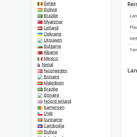
Belgie
Rei
Bolivia
Brazilie
Lan
Myanmar
Pla
Letland
Oekraine
Ver
Litouwen
Bulgarije
Ter
Albanie
Mexico
Nepal
Lan
Noorwegen
Bonaire
Malediven
Brazilie
Bonaire
Noord Ierland
Kameroen
Chilli
Suriname
Cambodja
Bolivia