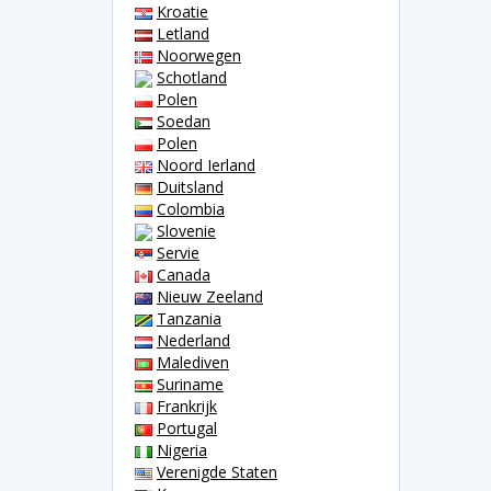
Kroatie
Letland
Noorwegen
Schotland
Polen
Soedan
Polen
Noord Ierland
Duitsland
Colombia
Slovenie
Servie
Canada
Nieuw Zeeland
Tanzania
Nederland
Malediven
Suriname
Frankrijk
Portugal
Nigeria
Verenigde Staten