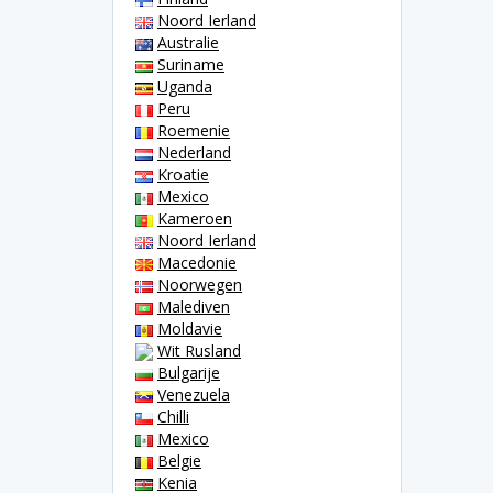
Noord Ierland
Australie
Suriname
Uganda
Peru
Roemenie
Nederland
Kroatie
Mexico
Kameroen
Noord Ierland
Macedonie
Noorwegen
Malediven
Moldavie
Wit Rusland
Bulgarije
Venezuela
Chilli
Mexico
Belgie
Kenia