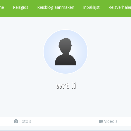
me
Reisgids
Reisblog aanmaken
Inpaklijst
Reisverhale
wrt li
Foto's
Video's