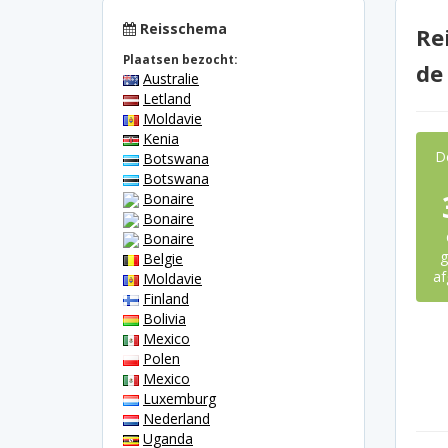
Reisschema
Re
Plaatsen bezocht:
de
Australie
Letland
Moldavie
Kenia
D
Botswana
Botswana
Bonaire
Bonaire
Bonaire
g
Belgie
af
Moldavie
Finland
Bolivia
Mexico
Polen
Mexico
Luxemburg
Nederland
Uganda