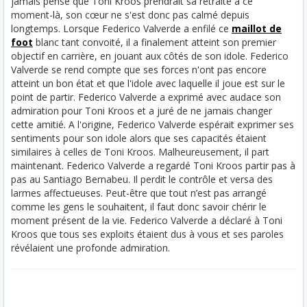
jamais pensé que Toni Kroos prendrait sa retraite à ce
moment-là, son cœur ne s'est donc pas calmé depuis
longtemps. Lorsque Federico Valverde a enfilé ce
maillot de
foot
blanc tant convoité, il a finalement atteint son premier
objectif en carrière, en jouant aux côtés de son idole.
Federico
Valverde se rend compte que ses forces n'ont pas encore
atteint un bon état et que l'idole avec laquelle il joue est sur le
point de partir. Federico Valverde a exprimé avec audace son
admiration pour Toni Kroos et a juré de ne jamais changer
cette amitié. A l'origine, Federico Valverde espérait exprimer ses
sentiments pour son idole alors que ses capacités étaient
similaires à celles de Toni Kroos. Malheureusement, il part
maintenant. Federico Valverde a regardé Toni Kroos partir pas à
pas au Santiago Bernabeu. Il perdit le contrôle et versa des
larmes affectueuses. Peut-être que tout n’est pas arrangé
comme les gens le souhaitent, il faut donc savoir chérir le
moment présent de la vie. Federico Valverde a déclaré à Toni
Kroos que tous ses exploits étaient dus à vous et ses paroles
révélaient une profonde admiration.