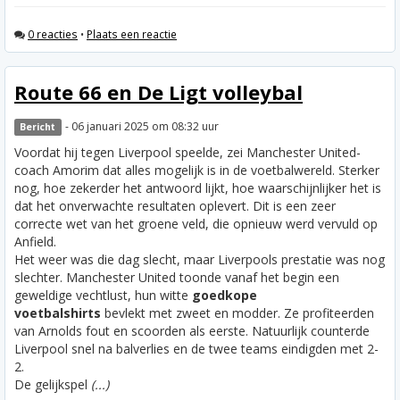
0 reacties
•
Plaats een reactie
Route 66 en De Ligt volleybal
- 06 januari 2025 om 08:32 uur
Bericht
Voordat hij tegen Liverpool speelde, zei Manchester United-
coach Amorim dat alles mogelijk is in de voetbalwereld. Sterker
nog, hoe zekerder het antwoord lijkt, hoe waarschijnlijker het is
dat het onverwachte resultaten oplevert. Dit is een zeer
correcte wet van het groene veld, die opnieuw werd vervuld op
Anfield.
Het weer was die dag slecht, maar Liverpools prestatie was nog
slechter. Manchester United toonde vanaf het begin een
geweldige vechtlust, hun witte
goedkope
voetbalshirts
bevlekt met zweet en modder. Ze profiteerden
van Arnolds fout en scoorden als eerste. Natuurlijk counterde
Liverpool snel na balverlies en de twee teams eindigden met 2-
2.
De gelijkspel
(...)