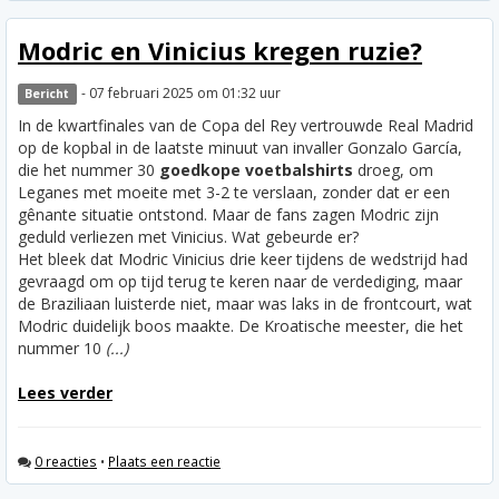
Modric en Vinicius kregen ruzie?
- 07 februari 2025 om 01:32 uur
Bericht
In de kwartfinales van de Copa del Rey vertrouwde Real Madrid
op de kopbal in de laatste minuut van invaller Gonzalo García,
die het nummer 30
goedkope voetbalshirts
droeg, om
Leganes met moeite met 3-2 te verslaan, zonder dat er een
gênante situatie ontstond. Maar de fans zagen Modric zijn
geduld verliezen met Vinicius. Wat gebeurde er?
Het bleek dat Modric Vinicius drie keer tijdens de wedstrijd had
gevraagd om op tijd terug te keren naar de verdediging, maar
de Braziliaan luisterde niet, maar was laks in de frontcourt, wat
Modric duidelijk boos maakte. De Kroatische meester, die het
nummer 10
(...)
Lees verder
0 reacties
•
Plaats een reactie