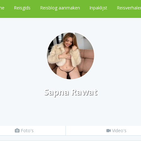
me
Reisgids
Reisblog aanmaken
Inpaklijst
Reisverhale
Sapna Rawat
Foto's
Video's