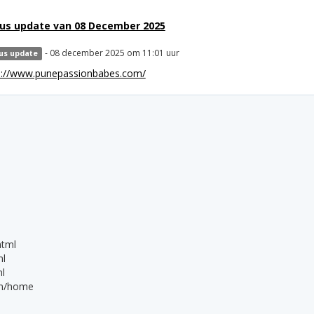
us update van 08 December 2025
- 08 december 2025 om 11:01 uur
us update
s://www.punepassionbabes.com/
html
ml
l
ion/home