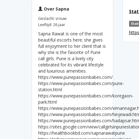
Over Sapna
Stat
Geslacht: vrouw
Stat
Leeftijd: 26 jaar
http
Sapna Rawat is one of the most
beautiful escorts here; she gives
full enjoyment to her client that is
why she is the favorite of Pune
call girls. Pune is a lively city
celebrated for its vibrant lifestyle
and luxurious amenities.
https://www.punepassionbabes.com/
https://www.punepassionbabes.com/pune-
station.html
https://www.punepassionbabes.com/koregaon-
park.html
https://www.punepassionbabes.com/vimannagar.
https://www.punepassionbabes.com/hinjewadi.ht
https://www.punepassionbabes.com/hadapsar.htm
https://sites.google.com/view/callgirlsinpunestat
https://healthbookbd.com/sapnarawatpune