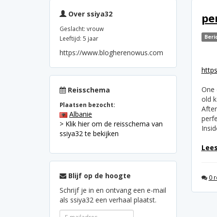
Over ssiya32
pe
Geslacht: vrouw
Beri
Leeftijd: 5 jaar
https://www.blogherenowus.com
http
One 
Reisschema
old k
Plaatsen bezocht:
After
Albanie
perfe
> Klik hier om de reisschema van
Insi
ssiya32 te bekijken
Lees
Blijf op de hoogte
0 r
Schrijf je in en ontvang een e-mail
als ssiya32 een verhaal plaatst.