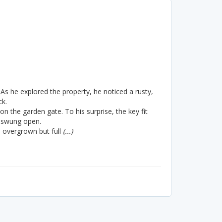
s he explored the property, he noticed a rusty,
ck.
n the garden gate. To his surprise, the key fit
y swung open.
 overgrown but full
(...)