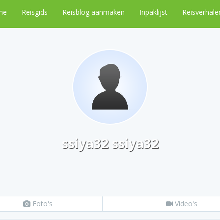
me
Reisgids
Reisblog aanmaken
Inpaklijst
Reisverhale
ssiya32 ssiya32
Foto's
Video's