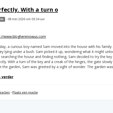
rfectly. With a turn o
- 08 mei 2026 om 03:34 uur
cht
s://www.blogherenowus.com
day, a curious boy named Sam moved into the house with his family. A
ey lying under a bush. Sam picked it up, wondering what it might unlo
 searching the house and finding nothing, Sam decided to try the key o
ctly. With a turn of the key and a creak of the hinges, the gate slowl
de the garden, Sam was greeted by a sight of wonder. The garden was
 verder
eacties
•
Plaats een reactie