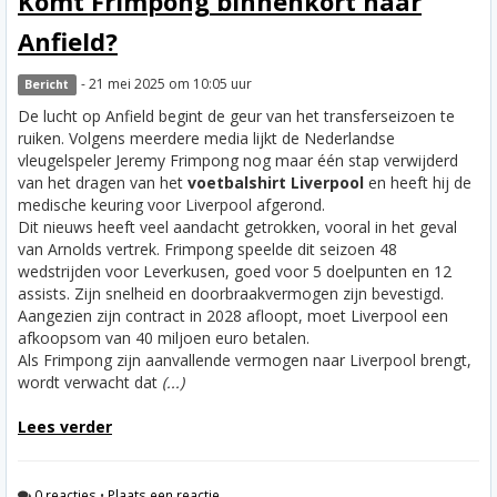
Komt Frimpong binnenkort naar
Anfield?
- 21 mei 2025 om 10:05 uur
Bericht
De lucht op Anfield begint de geur van het transferseizoen te
ruiken. Volgens meerdere media lijkt de Nederlandse
vleugelspeler Jeremy Frimpong nog maar één stap verwijderd
van het dragen van het
voetbalshirt Liverpool
en heeft hij de
medische keuring voor Liverpool afgerond.
Dit nieuws heeft veel aandacht getrokken, vooral in het geval
van Arnolds vertrek. Frimpong speelde dit seizoen 48
wedstrijden voor Leverkusen, goed voor 5 doelpunten en 12
assists. Zijn snelheid en doorbraakvermogen zijn bevestigd.
Aangezien zijn contract in 2028 afloopt, moet Liverpool een
afkoopsom van 40 miljoen euro betalen.
Als Frimpong zijn aanvallende vermogen naar Liverpool brengt,
wordt verwacht dat
(...)
Lees verder
0 reacties
•
Plaats een reactie