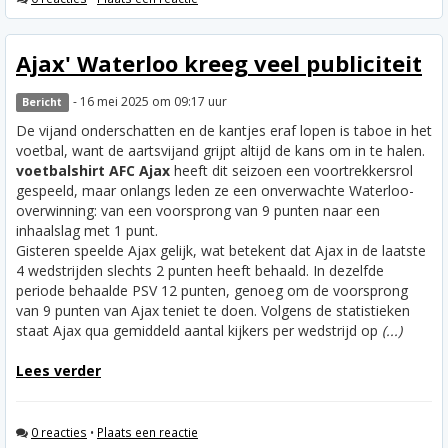
Ajax' Waterloo kreeg veel publiciteit
- 16 mei 2025 om 09:17 uur
Bericht
De vijand onderschatten en de kantjes eraf lopen is taboe in het
voetbal, want de aartsvijand grijpt altijd de kans om in te halen.
voetbalshirt AFC Ajax
heeft dit seizoen een voortrekkersrol
gespeeld, maar onlangs leden ze een onverwachte Waterloo-
overwinning: van een voorsprong van 9 punten naar een
inhaalslag met 1 punt.
Gisteren speelde Ajax gelijk, wat betekent dat Ajax in de laatste
4 wedstrijden slechts 2 punten heeft behaald. In dezelfde
periode behaalde PSV 12 punten, genoeg om de voorsprong
van 9 punten van Ajax teniet te doen. Volgens de statistieken
staat Ajax qua gemiddeld aantal kijkers per wedstrijd op
(...)
Lees verder
0 reacties
•
Plaats een reactie