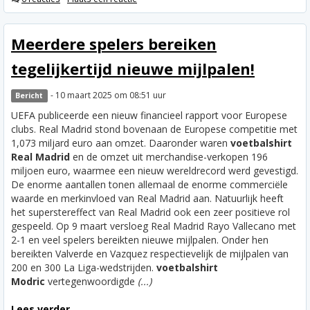
Meerdere spelers bereiken
tegelijkertijd nieuwe mijlpalen!
- 10 maart 2025 om 08:51 uur
Bericht
UEFA publiceerde een nieuw financieel rapport voor Europese
clubs. Real Madrid stond bovenaan de Europese competitie met
1,073 miljard euro aan omzet. Daaronder waren
voetbalshirt
Real Madrid
en de omzet uit merchandise-verkopen 196
miljoen euro, waarmee een nieuw wereldrecord werd gevestigd.
De enorme aantallen tonen allemaal de enorme commerciële
waarde en merkinvloed van Real Madrid aan. Natuurlijk heeft
het superstereffect van Real Madrid ook een zeer positieve rol
gespeeld. Op 9 maart versloeg Real Madrid Rayo Vallecano met
2-1 en veel spelers bereikten nieuwe mijlpalen. Onder hen
bereikten Valverde en Vazquez respectievelijk de mijlpalen van
200 en 300 La Liga-wedstrijden.
voetbalshirt
Modric
vertegenwoordigde
(...)
Lees verder