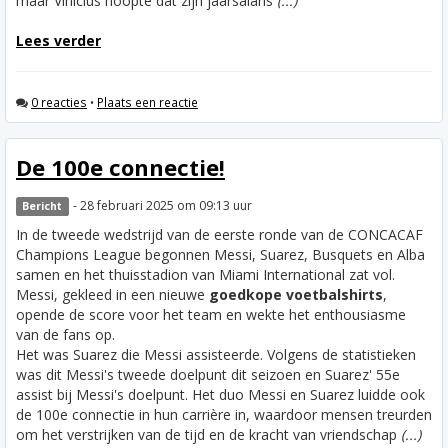
maar Vinicius hoopte dat zijn jaarsalaris
(...)
Lees verder
0 reacties
•
Plaats een reactie
De 100e connectie!
- 28 februari 2025 om 09:13 uur
Bericht
In de tweede wedstrijd van de eerste ronde van de CONCACAF
Champions League begonnen Messi, Suarez, Busquets en Alba
samen en het thuisstadion van Miami International zat vol.
Messi, gekleed in een nieuwe
goedkope voetbalshirts
,
opende de score voor het team en wekte het enthousiasme
van de fans op.
Het was Suarez die Messi assisteerde. Volgens de statistieken
was dit Messi's tweede doelpunt dit seizoen en Suarez' 55e
assist bij Messi's doelpunt. Het duo Messi en Suarez luidde ook
de 100e connectie in hun carrière in, waardoor mensen treurden
om het verstrijken van de tijd en de kracht van vriendschap
(...)