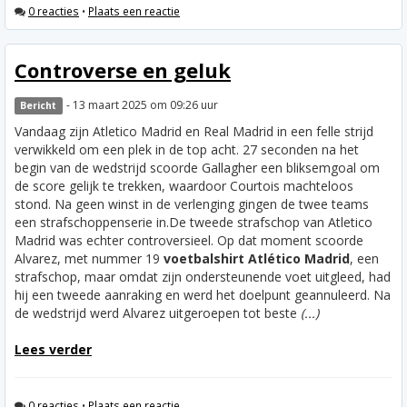
0 reacties
•
Plaats een reactie
Controverse en geluk
- 13 maart 2025 om 09:26 uur
Bericht
Vandaag zijn Atletico Madrid en Real Madrid in een felle strijd
verwikkeld om een plek in de top acht. 27 seconden na het
begin van de wedstrijd scoorde Gallagher een bliksemgoal om
de score gelijk te trekken, waardoor Courtois machteloos
stond. Na geen winst in de verlenging gingen de twee teams
een strafschoppenserie in.
De tweede strafschop van Atletico
Madrid was echter controversieel. Op dat moment scoorde
Alvarez, met nummer 19
voetbalshirt Atlético Madrid
, een
strafschop, maar omdat zijn ondersteunende voet uitgleed, had
hij een tweede aanraking en werd het doelpunt geannuleerd. Na
de wedstrijd werd Alvarez uitgeroepen tot beste
(...)
Lees verder
0 reacties
•
Plaats een reactie