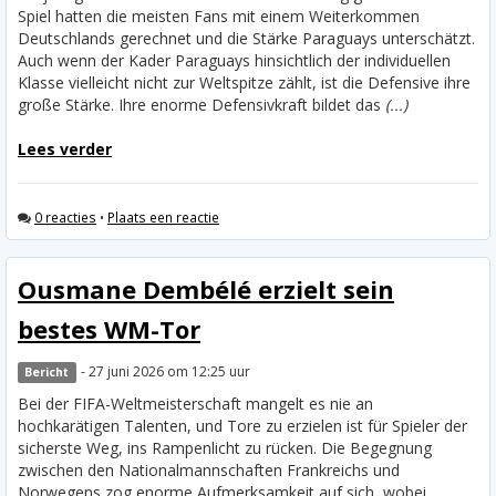
Spiel hatten die meisten Fans mit einem Weiterkommen
Deutschlands gerechnet und die Stärke Paraguays unterschätzt.
Auch wenn der Kader Paraguays hinsichtlich der individuellen
Klasse vielleicht nicht zur Weltspitze zählt, ist die Defensive ihre
große Stärke. Ihre enorme Defensivkraft bildet das
(...)
Lees verder
0 reacties
•
Plaats een reactie
Ousmane Dembélé erzielt sein
bestes WM-Tor
- 27 juni 2026 om 12:25 uur
Bericht
Bei der FIFA-Weltmeisterschaft mangelt es nie an
hochkarätigen Talenten, und Tore zu erzielen ist für Spieler der
sicherste Weg, ins Rampenlicht zu rücken. Die Begegnung
zwischen den Nationalmannschaften Frankreichs und
Norwegens zog enorme Aufmerksamkeit auf sich, wobei