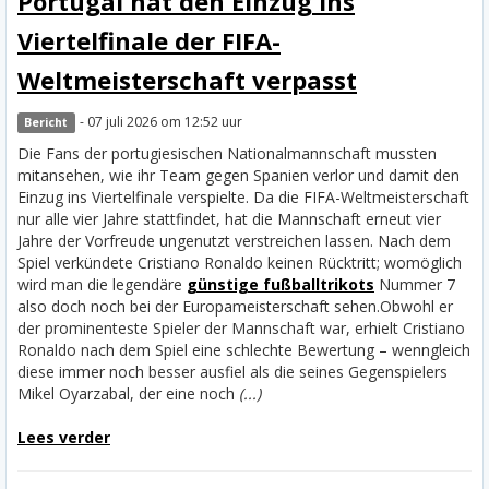
Portugal hat den Einzug ins
Viertelfinale der FIFA-
Weltmeisterschaft verpasst
- 07 juli 2026 om 12:52 uur
Bericht
Die Fans der portugiesischen Nationalmannschaft mussten
mitansehen, wie ihr Team gegen Spanien verlor und damit den
Einzug ins Viertelfinale verspielte. Da die FIFA-Weltmeisterschaft
nur alle vier Jahre stattfindet, hat die Mannschaft erneut vier
Jahre der Vorfreude ungenutzt verstreichen lassen. Nach dem
Spiel verkündete Cristiano Ronaldo keinen Rücktritt; womöglich
wird man die legendäre
günstige fußballtrikots
Nummer 7
also doch noch bei der Europameisterschaft sehen.
Obwohl er
der prominenteste Spieler der Mannschaft war, erhielt Cristiano
Ronaldo nach dem Spiel eine schlechte Bewertung – wenngleich
diese immer noch besser ausfiel als die seines Gegenspielers
Mikel Oyarzabal, der eine noch
(...)
Lees verder