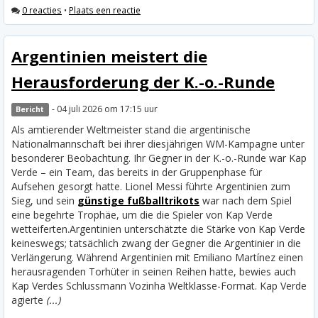
0 reacties
•
Plaats een reactie
Argentinien meistert die
Herausforderung der K.-o.-Runde
- 04 juli 2026 om 17:15 uur
Bericht
Als amtierender Weltmeister stand die argentinische
Nationalmannschaft bei ihrer diesjährigen WM-Kampagne unter
besonderer Beobachtung. Ihr Gegner in der K.-o.-Runde war Kap
Verde – ein Team, das bereits in der Gruppenphase für
Aufsehen gesorgt hatte. Lionel Messi führte Argentinien zum
Sieg, und sein
günstige fußballtrikots
war nach dem Spiel
eine begehrte Trophäe, um die die Spieler von Kap Verde
wetteiferten.
Argentinien unterschätzte die Stärke von Kap Verde
keineswegs; tatsächlich zwang der Gegner die Argentinier in die
Verlängerung. Während Argentinien mit Emiliano Martínez einen
herausragenden Torhüter in seinen Reihen hatte, bewies auch
Kap Verdes Schlussmann Vozinha Weltklasse-Format. Kap Verde
agierte
(...)