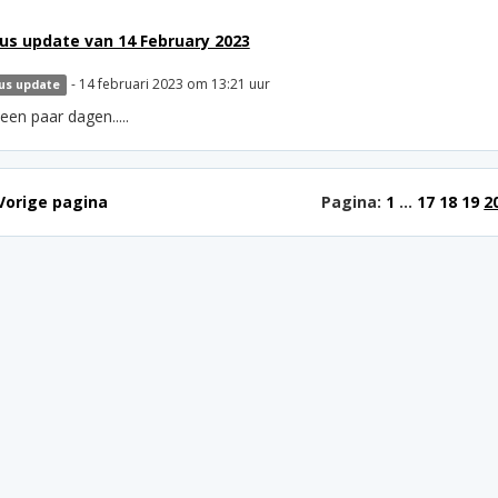
us update van 14 February 2023
- 14 februari 2023 om 13:21 uur
us update
en paar dagen.....
Vorige pagina
Pagina:
1
...
17
18
19
2