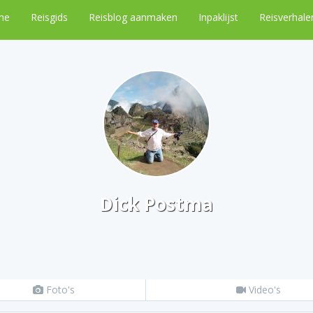
me
Reisgids
Reisblog aanmaken
Inpaklijst
Reisverhale
Dick Postma
Foto's
Video's