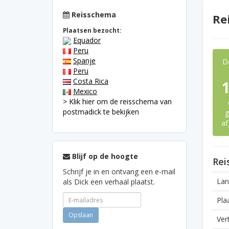
Reisschema
Re
Plaatsen bezocht:
Equador
Peru
Spanje
D
Peru
Costa Rica
Mexico
> Klik hier om de reisschema van
postmadick te bekijken
g
af
Blijf op de hoogte
Rei
Schrijf je in en ontvang een e-mail
Lan
als Dick een verhaal plaatst.
Pla
Ver