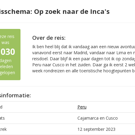
isschema: Op zoek naar de Inca's
eze reis
Over de reis:
was
Ik ben heel blij dat ik vandaag aan een nieuw avontuu
1030
vanavond eerst naar Madrid, vandaar naar Lima en 
reisdoel. Daar blijf ik een paar dagen tot ik op zon
dagen
Peru naar Cusco in het zuiden. Daar ga ik eerst 2 we
eleden
week rondreizen en alle toeristische hoogtepunten b
gelopen
sinformatie:
d
Peru
ats
Cajamarca en Cusco
trek
12 september 2023