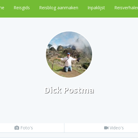
me
Reisgids
Reisblog aanmaken
Inpaklijst
Reisverhale
Dick Postma
Foto's
Video's