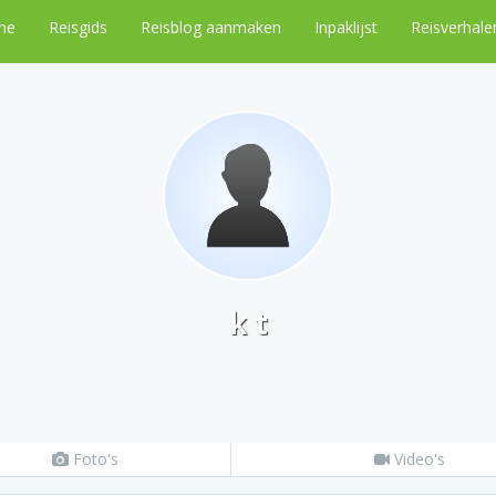
me
Reisgids
Reisblog aanmaken
Inpaklijst
Reisverhale
k t
Foto's
Video's