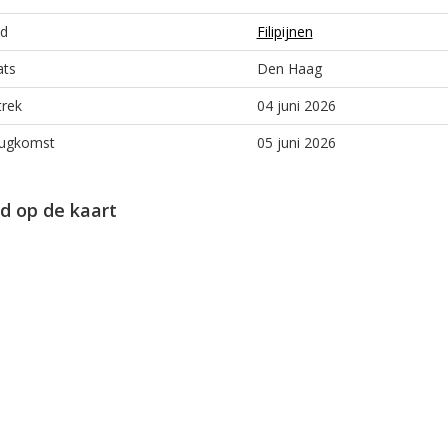
d
Filipijnen
ats
Den Haag
trek
04 juni 2026
ugkomst
05 juni 2026
d op de kaart