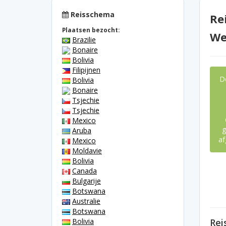
Reisschema
Re
Plaatsen bezocht:
We
Brazilie
Bonaire
Bolivia
Filipijnen
D
Bolivia
Bonaire
Tsjechie
Tsjechie
Mexico
g
Aruba
af
Mexico
Moldavie
Bolivia
Canada
Bulgarije
Botswana
Australie
Botswana
Bolivia
Rei