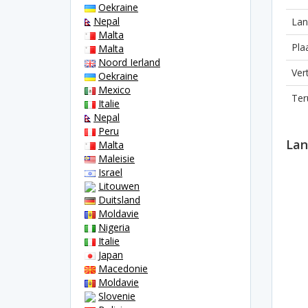
Oekraine
Nepal
Lan
Malta
Pla
Malta
Noord Ierland
Ver
Oekraine
Mexico
Ter
Italie
Nepal
Peru
Lan
Malta
Maleisie
Israel
Litouwen
Duitsland
Moldavie
Nigeria
Italie
Japan
Macedonie
Moldavie
Slovenie