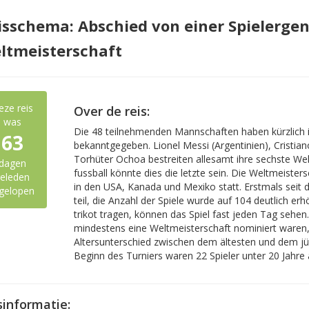
isschema: Abschied von einer Spielergen
ltmeisterschaft
eze reis
Over de reis:
was
Die 48 teilnehmenden Mannschaften haben kürzlich i
63
bekanntgegeben. Lionel Messi (Argentinien), Cristia
Torhüter Ochoa bestreiten allesamt ihre sechste Welt
dagen
fussball könnte dies die letzte sein. Die Weltmeistersc
eleden
in den USA, Kanada und Mexiko statt. Erstmals se
gelopen
teil, die Anzahl der Spiele wurde auf 104 deutlich e
trikot tragen, können das Spiel fast jeden Tag sehen.S
mindestens eine Weltmeisterschaft nominiert waren
Altersunterschied zwischen dem ältesten und dem jün
Beginn des Turniers waren 22 Spieler unter 20 Jahre 
sinformatie: