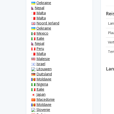
Oekraine
Nepal
Malta
Rei
Malta
Noord Ierland
Lan
Oekraine
Pla
Mexico
Italie
Ver
Nepal
Peru
Ter
Malta
Maleisie
Israel
Lan
Litouwen
Duitsland
Moldavie
Nigeria
Italie
Japan
Macedonie
Moldavie
Slovenie