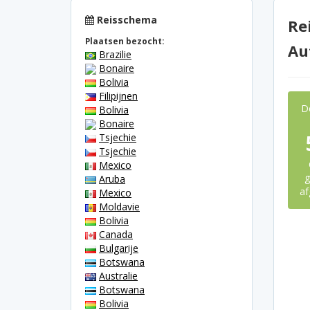
Reisschema
Re
Plaatsen bezocht:
Au
Brazilie
Bonaire
Bolivia
Filipijnen
D
Bolivia
Bonaire
Tsjechie
Tsjechie
Mexico
g
Aruba
af
Mexico
Moldavie
Bolivia
Canada
Bulgarije
Botswana
Australie
Botswana
Bolivia