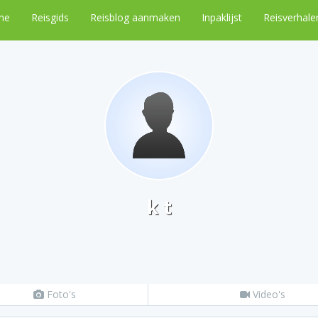
me
Reisgids
Reisblog aanmaken
Inpaklijst
Reisverhale
k t
Foto's
Video's