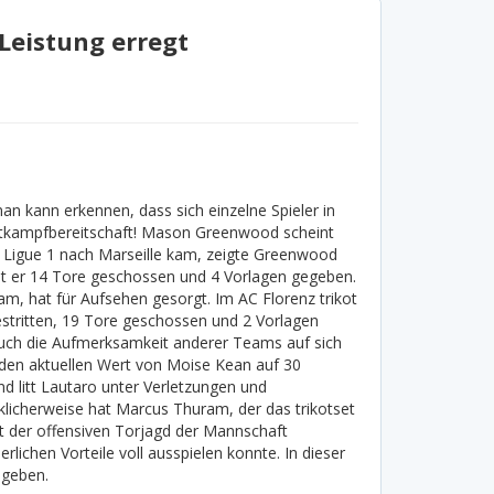
Leistung erregt
man kann erkennen, dass sich einzelne Spieler in
ettkampfbereitschaft! Mason Greenwood scheint
ie Ligue 1 nach Marseille kam, zeigte Greenwood
at er 14 Tore geschossen und 4 Vorlagen gegeben.
am, hat für Aufsehen gesorgt. Im AC Florenz trikot
estritten, 19 Tore geschossen und 2 Vorlagen
uch die Aufmerksamkeit anderer Teams auf sich
den aktuellen Wert von Moise Kean auf 30
nd litt Lautaro unter Verletzungen und
licherweise hat Marcus Thuram, der das trikotset
ast der offensiven Torjagd der Mannschaft
rlichen Vorteile voll ausspielen konnte. In dieser
egeben.