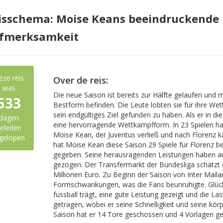
isschema: Moise Keans beeindruckende 
fmerksamkeit
eze reis
Over de reis:
was
Die neue Saison ist bereits zur Hälfte gelaufen und 
533
Bestform befinden. Die Leute lobten sie für ihre W
sein endgültiges Ziel gefunden zu haben. Als er in d
dagen
eine hervorragende Wettkampfform. In 23 Spielen h
eleden
Moise Kean, der Juventus verließ und nach Florenz k
gelopen
hat Moise Kean diese Saison 29 Spiele für Florenz b
gegeben. Seine herausragenden Leistungen haben a
gezogen. Der Transfermarkt der Bundesliga schätzt 
Millionen Euro. Zu Beginn der Saison von Inter Maila
Formschwankungen, was die Fans beunruhigte. Glück
fussball trägt, eine gute Leistung gezeigt und die L
getragen, wobei er seine Schnelligkeit und seine körpe
Saison hat er 14 Tore geschossen und 4 Vorlagen g