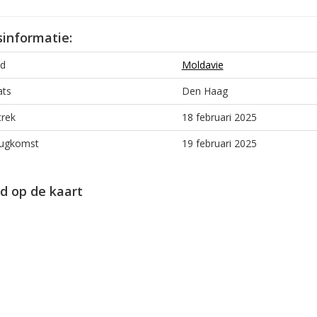
sinformatie:
d
Moldavie
ats
Den Haag
trek
18 februari 2025
ugkomst
19 februari 2025
d op de kaart