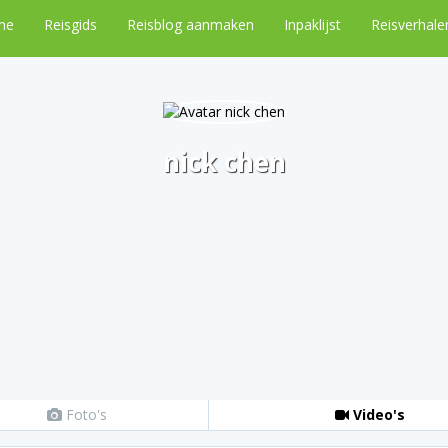
me
Reisgids
Reisblog aanmaken
Inpaklijst
Reisverhale
nick chen
Foto's
Video's