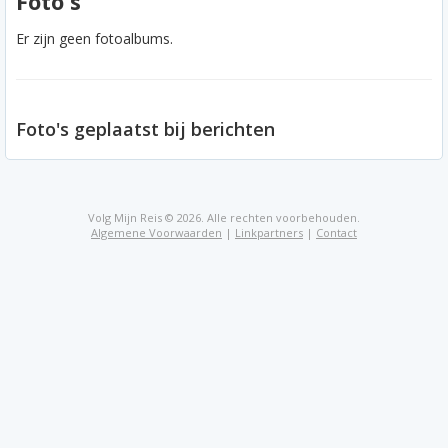
Foto's
Er zijn geen fotoalbums.
Foto's geplaatst bij berichten
Volg Mijn Reis © 2026. Alle rechten voorbehouden.
Algemene Voorwaarden
|
Linkpartners
|
Contact