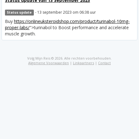
Status update van 13 September 2023
- 13 september 2023 om 06:38 uur
Status update
Buy
https://onlineuksteroidshop.com/product/turinabol-10mg-
proper-labs/
">turinabol to Boost performance and accelerate
muscle growth.
Volg Mijn Reis © 2026. Alle rechten voorbehouden.
Algemene Voorwaarden
|
Linkpartners
|
Contact