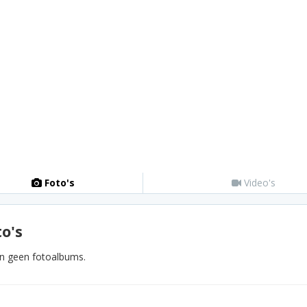
Foto's
Video's
o's
ijn geen fotoalbums.