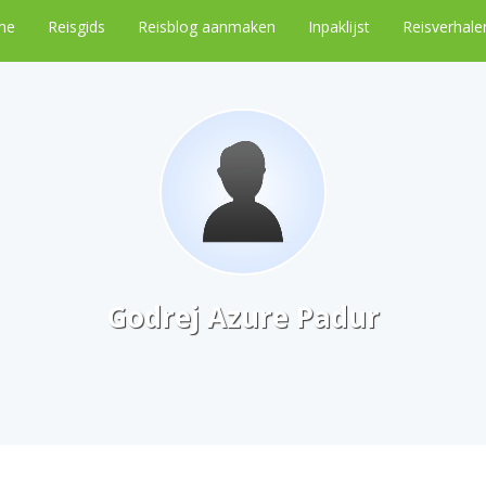
me
Reisgids
Reisblog aanmaken
Inpaklijst
Reisverhale
Godrej Azure Padur