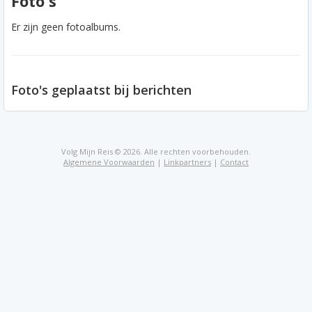
Foto's
Er zijn geen fotoalbums.
Foto's geplaatst bij berichten
Volg Mijn Reis © 2026. Alle rechten voorbehouden.
Algemene Voorwaarden
|
Linkpartners
|
Contact