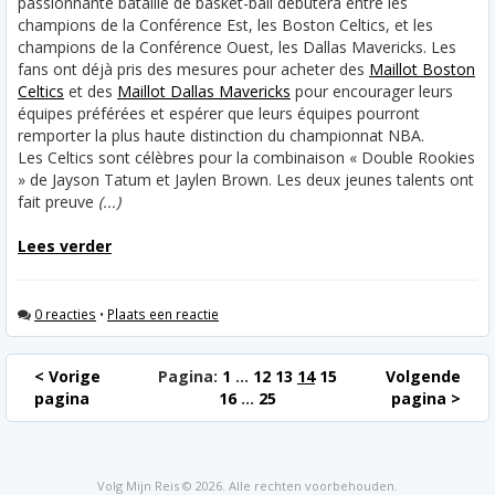
passionnante bataille de basket-ball débutera entre les
champions de la Conférence Est, les Boston Celtics, et les
champions de la Conférence Ouest, les Dallas Mavericks. Les
fans ont déjà pris des mesures pour acheter des
Maillot Boston
Celtics
et des
Maillot Dallas Mavericks
pour encourager leurs
équipes préférées et espérer que leurs équipes pourront
remporter la plus haute distinction du championnat NBA.
Les Celtics sont célèbres pour la combinaison « Double Rookies
» de Jayson Tatum et Jaylen Brown. Les deux jeunes talents ont
fait preuve
(...)
Lees verder
0 reacties
•
Plaats een reactie
< Vorige
Pagina:
1
...
12
13
14
15
Volgende
pagina
16
...
25
pagina >
Volg Mijn Reis © 2026. Alle rechten voorbehouden.