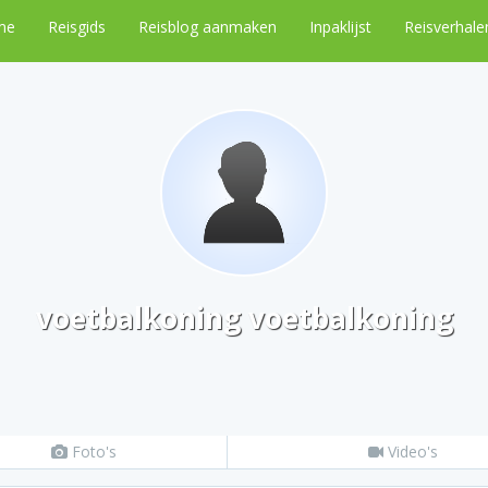
me
Reisgids
Reisblog aanmaken
Inpaklijst
Reisverhale
voetbalkoning voetbalkoning
Foto's
Video's