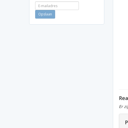
Rea
Er z
P