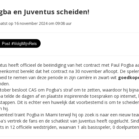
gba en Juventus scheiden!
atst op 16 november 2024 om 09:08 uur
ntus heeft officieel de beëindiging van het contract met Paul Pogba 
eenkomst bereikt dat het contract na 30 november afloopt. De speler 
eid te nemen van deze periode in zijn carrière in zwart-wit
goedkope
nden.
ktober besloot CAS om Pogba's straf om te zetten, waardoor hij bijn
a telde de dagen af en plaatste inspirerende toespraken op internet,
stappen. Dit is echter een huwelijk dat voorbestemd is om te scheide
n hij.
nteel traint Pogba in Miami terwijl hij op zoek is naar een nieuw tea
's vertrek de fans en de schatkist van Juventus heeft opgelucht. Sind
ts in 12 officiële wedstrijden, waarvan 1 als basisspeler, 0 doelpunten