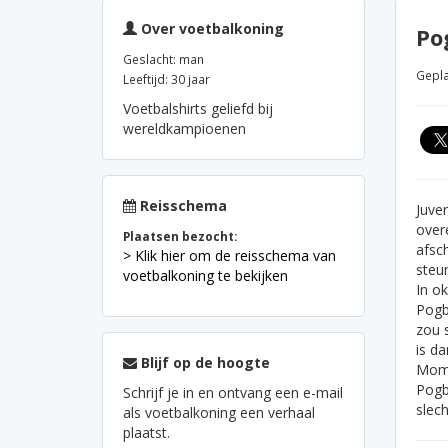
Over voetbalkoning
Po
Geslacht: man
Gepla
Leeftijd: 30 jaar
Voetbalshirts geliefd bij
wereldkampioenen
Reisschema
Juve
over
Plaatsen bezocht:
afsch
> Klik hier om de reisschema van
steu
voetbalkoning te bekijken
In o
Pogb
zou 
is da
Blijf op de hoogte
Mome
Pogba
Schrijf je in en ontvang een e-mail
slech
als voetbalkoning een verhaal
plaatst.