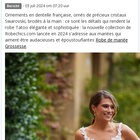
- 03 juli 2024 om 07:20 uur
Bericht
Ornements en dentelle française, ornés de précieux cristaux
Swarovski, brodés à la main : ce sont les détails qui rendent la
robe Tatoo élégante et sophistiquée : la nouvelle collection de
Robechics.com lancée en 2024 s'adresse aux mariées qui
aiment être audacieuses et époustouflantes
Robe de mariée
Grossesse
.