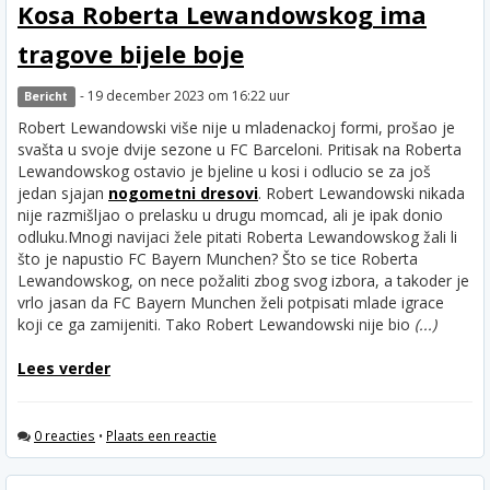
Kosa Roberta Lewandowskog ima
tragove bijele boje
- 19 december 2023 om 16:22 uur
Bericht
Robert Lewandowski više nije u mladenackoj formi, prošao je
svašta u svoje dvije sezone u FC Barceloni. Pritisak na Roberta
Lewandowskog ostavio je bjeline u kosi i odlucio se za još
jedan sjajan
nogometni dresovi
. Robert Lewandowski nikada
nije razmišljao o prelasku u drugu momcad, ali je ipak donio
odluku.
Mnogi navijaci žele pitati Roberta Lewandowskog žali li
što je napustio FC Bayern Munchen? Što se tice Roberta
Lewandowskog, on nece požaliti zbog svog izbora, a takoder je
vrlo jasan da FC Bayern Munchen želi potpisati mlade igrace
koji ce ga zamijeniti. Tako Robert Lewandowski nije bio
(...)
Lees verder
0 reacties
•
Plaats een reactie