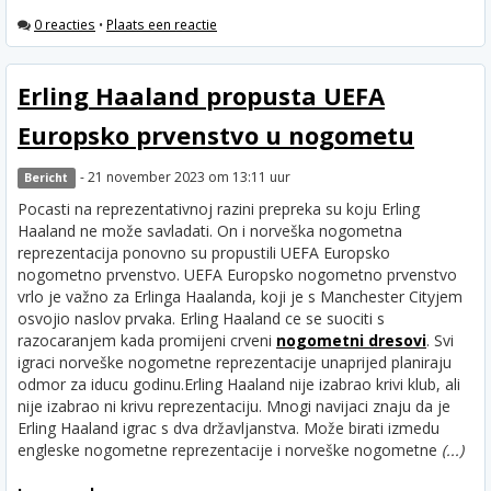
0 reacties
•
Plaats een reactie
Erling Haaland propusta UEFA
Europsko prvenstvo u nogometu
- 21 november 2023 om 13:11 uur
Bericht
Pocasti na reprezentativnoj razini prepreka su koju Erling
Haaland ne može savladati. On i norveška nogometna
reprezentacija ponovno su propustili UEFA Europsko
nogometno prvenstvo. UEFA Europsko nogometno prvenstvo
vrlo je važno za Erlinga Haalanda, koji je s Manchester Cityjem
osvojio naslov prvaka. Erling Haaland ce se suociti s
razocaranjem kada promijeni crveni
nogometni dresovi
. Svi
igraci norveške nogometne reprezentacije unaprijed planiraju
odmor za iducu godinu.
Erling Haaland nije izabrao krivi klub, ali
nije izabrao ni krivu reprezentaciju. Mnogi navijaci znaju da je
Erling Haaland igrac s dva državljanstva. Može birati izmedu
engleske nogometne reprezentacije i norveške nogometne
(...)