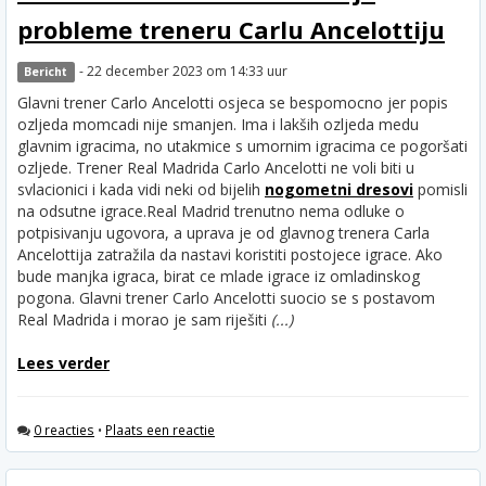
probleme treneru Carlu Ancelottiju
- 22 december 2023 om 14:33 uur
Bericht
Glavni trener Carlo Ancelotti osjeca se bespomocno jer popis
ozljeda momcadi nije smanjen. Ima i lakših ozljeda medu
glavnim igracima, no utakmice s umornim igracima ce pogoršati
ozljede. Trener Real Madrida Carlo Ancelotti ne voli biti u
svlacionici i kada vidi neki od bijelih
nogometni dresovi
pomisli
na odsutne igrace.
Real Madrid trenutno nema odluke o
potpisivanju ugovora, a uprava je od glavnog trenera Carla
Ancelottija zatražila da nastavi koristiti postojece igrace. Ako
bude manjka igraca, birat ce mlade igrace iz omladinskog
pogona. Glavni trener Carlo Ancelotti suocio se s postavom
Real Madrida i morao je sam riješiti
(...)
Lees verder
0 reacties
•
Plaats een reactie