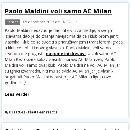
Paolo Maldini voli samo AC Milan
- 05 december 2023 om 02:32 uur
Bericht
Paolo Maldini nedavno je dao intervju za medije, a svojim
izjavama dao je do znanja navijacima da ce i klub promijeniti
vlasnika. Klub ce se suociti s pridruživanjem i transferom igraca,
a klub ce dobiti i novog vlasnika. Paolo Maldini voli samo
crveno-crne prugaste
nogometni dresovi
, a voli samo AC
Milan.
Bez obzira kakav vlasnik i upravu AC Milan želi, Paolo
Maldini voli samo ovaj klub. Paolo Maldini ne voli AC Milan jer
su igraci izvanredni, niti mu se svida AC Milan jer je vlasnik
bogat. Ali Paolo Maldini napustio je AC Milan u lipnju ove
godine.
(...)
Lees verder
0 reacties
•
Plaats een reactie