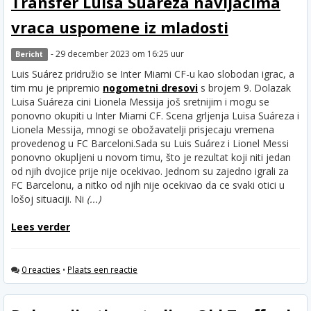
Transfer Luisa Suareza navijacima
vraca uspomene iz mladosti
- 29 december 2023 om 16:25 uur
Bericht
Luis Suárez pridružio se Inter Miami CF-u kao slobodan igrac, a
tim mu je pripremio
nogometni dresovi
s brojem 9. Dolazak
Luisa Suáreza cini Lionela Messija još sretnijim i mogu se
ponovno okupiti u Inter Miami CF. Scena grljenja Luisa Suáreza i
Lionela Messija, mnogi se obožavatelji prisjecaju vremena
provedenog u FC Barceloni.
Sada su Luis Suárez i Lionel Messi
ponovno okupljeni u novom timu, što je rezultat koji niti jedan
od njih dvojice prije nije ocekivao. Jednom su zajedno igrali za
FC Barcelonu, a nitko od njih nije ocekivao da ce svaki otici u
lošoj situaciji. Ni
(...)
Lees verder
0 reacties
•
Plaats een reactie