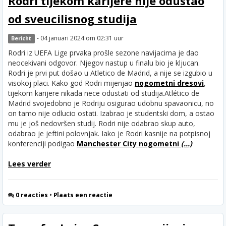
Rodri tijekom karijere nije odustao
od sveucilisnog studija
- 04 januari 2024 om 02:31 uur
Bericht
Rodri iz UEFA Lige prvaka prošle sezone navijacima je dao
neocekivani odgovor. Njegov nastup u finalu bio je kljucan.
Rodri je prvi put došao u Atletico de Madrid, a nije se izgubio u
visokoj placi. Kako god Rodri mijenjao
nogometni dresovi
,
tijekom karijere nikada nece odustati od studija.
Atlético de
Madrid svojedobno je Rodriju osigurao udobnu spavaonicu, no
on tamo nije odlucio ostati. Izabrao je studentski dom, a ostao
mu je još nedovršen studij. Rodri nije odabrao skup auto,
odabrao je jeftini polovnjak. Iako je Rodri kasnije na potpisnoj
konferenciji podigao
Manchester City nogometni
(...)
Lees verder
0 reacties
•
Plaats een reactie