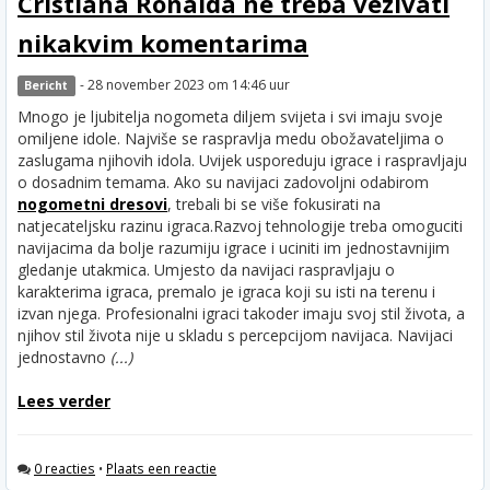
Cristiana Ronalda ne treba vezivati
nikakvim komentarima
- 28 november 2023 om 14:46 uur
Bericht
Mnogo je ljubitelja nogometa diljem svijeta i svi imaju svoje
omiljene idole. Najviše se raspravlja medu obožavateljima o
zaslugama njihovih idola. Uvijek usporeduju igrace i raspravljaju
o dosadnim temama. Ako su navijaci zadovoljni odabirom
nogometni dresovi
, trebali bi se više fokusirati na
natjecateljsku razinu igraca.
Razvoj tehnologije treba omoguciti
navijacima da bolje razumiju igrace i uciniti im jednostavnijim
gledanje utakmica. Umjesto da navijaci raspravljaju o
karakterima igraca, premalo je igraca koji su isti na terenu i
izvan njega. Profesionalni igraci takoder imaju svoj stil života, a
njihov stil života nije u skladu s percepcijom navijaca. Navijaci
jednostavno
(...)
Lees verder
0 reacties
•
Plaats een reactie