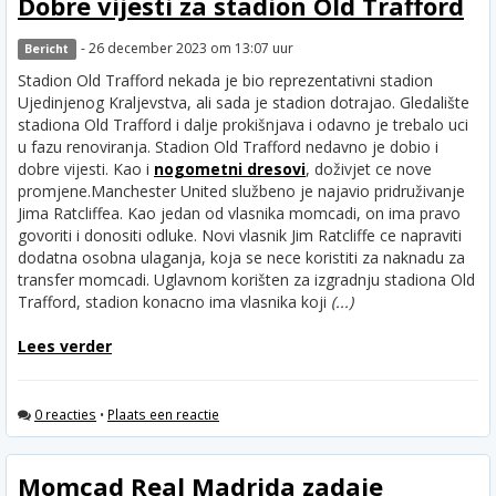
Dobre vijesti za stadion Old Trafford
- 26 december 2023 om 13:07 uur
Bericht
Stadion Old Trafford nekada je bio reprezentativni stadion
Ujedinjenog Kraljevstva, ali sada je stadion dotrajao. Gledalište
stadiona Old Trafford i dalje prokišnjava i odavno je trebalo uci
u fazu renoviranja. Stadion Old Trafford nedavno je dobio i
dobre vijesti. Kao i
nogometni dresovi
, doživjet ce nove
promjene.
Manchester United službeno je najavio pridruživanje
Jima Ratcliffea. Kao jedan od vlasnika momcadi, on ima pravo
govoriti i donositi odluke. Novi vlasnik Jim Ratcliffe ce napraviti
dodatna osobna ulaganja, koja se nece koristiti za naknadu za
transfer momcadi. Uglavnom korišten za izgradnju stadiona Old
Trafford, stadion konacno ima vlasnika koji
(...)
Lees verder
0 reacties
•
Plaats een reactie
Momcad Real Madrida zadaje