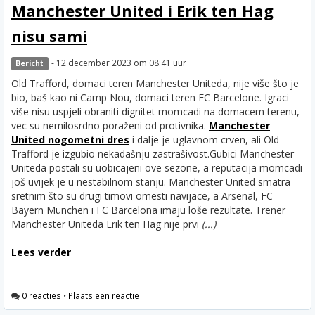
Manchester United i Erik ten Hag
nisu sami
- 12 december 2023 om 08:41 uur
Bericht
Old Trafford, domaci teren Manchester Uniteda, nije više što je
bio, baš kao ni Camp Nou, domaci teren FC Barcelone. Igraci
više nisu uspjeli obraniti dignitet momcadi na domacem terenu,
vec su nemilosrdno poraženi od protivnika.
Manchester
United nogometni dres
i dalje je uglavnom crven, ali Old
Trafford je izgubio nekadašnju zastrašivost.
Gubici Manchester
Uniteda postali su uobicajeni ove sezone, a reputacija momcadi
još uvijek je u nestabilnom stanju. Manchester United smatra
sretnim što su drugi timovi omesti navijace, a Arsenal, FC
Bayern München i FC Barcelona imaju loše rezultate. Trener
Manchester Uniteda Erik ten Hag nije prvi
(...)
Lees verder
0 reacties
•
Plaats een reactie