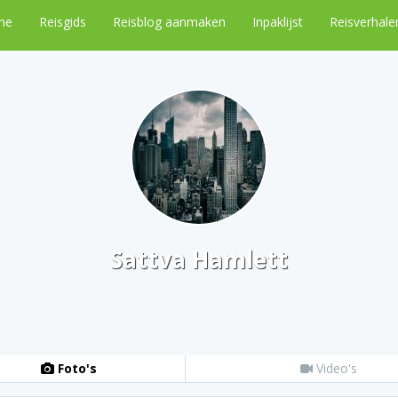
me
Reisgids
Reisblog aanmaken
Inpaklijst
Reisverhale
Sattva Hamlett
Foto's
Video's