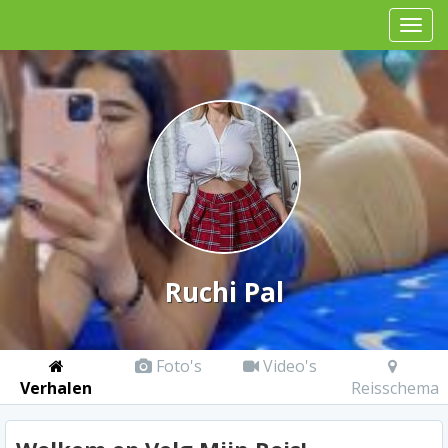
Ruchi Pal
Foto's
Video's
Verhalen
Reisschema