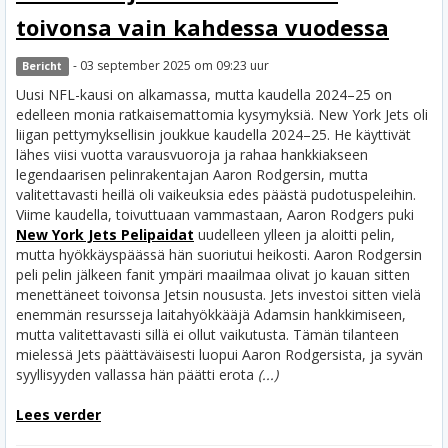
toivonsa vain kahdessa vuodessa
- 03 september 2025 om 09:23 uur
Bericht
Uusi NFL-kausi on alkamassa, mutta kaudella 2024–25 on
edelleen monia ratkaisemattomia kysymyksiä. New York Jets oli
liigan pettymyksellisin joukkue kaudella 2024–25. He käyttivät
lähes viisi vuotta varausvuoroja ja rahaa hankkiakseen
legendaarisen pelinrakentajan Aaron Rodgersin, mutta
valitettavasti heillä oli vaikeuksia edes päästä pudotuspeleihin.
Viime kaudella, toivuttuaan vammastaan, Aaron Rodgers puki
New York Jets Pelipaidat
uudelleen ylleen ja aloitti pelin,
mutta hyökkäyspäässä hän suoriutui heikosti.
Aaron Rodgersin
peli pelin jälkeen fanit ympäri maailmaa olivat jo kauan sitten
menettäneet toivonsa Jetsin noususta. Jets investoi sitten vielä
enemmän resursseja laitahyökkääjä Adamsin hankkimiseen,
mutta valitettavasti sillä ei ollut vaikutusta. Tämän tilanteen
mielessä Jets päättäväisesti luopui Aaron Rodgersista, ja syvän
syyllisyyden vallassa hän päätti erota
(...)
Lees verder