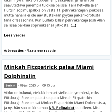
oikein hyvin, mikä on todellinen palkka-ase, ja hänen on
saavutettava parempia tuloksia pelissä. Tällä hetkellä Jalen
Hurtsin sopimuspalkka on vasta 11. pelinrakentajien joukossa,
mutta hänellä ei ole aavistustakaan pyytää palkankorotusta
tänä offseasonina. Kun Buffalo Billsin pelinrakentaja Josh Allen
sai lisää palkkaa sopimuksensa jatkosta,
(...)
Lees verder
0 reacties
•
Plaats een reactie
Minkah Fitzpatrick palaa Miami
Dolphinsiin
- 09 juli 2025 om 09:15 uur
Bericht
Viikko on kulunut, eivätkä ihmiset vieläkään ymmärrä, miksi
Pittsburgh Steelers päätti kaupata Minkah Fitzpatrickin.
Pittsburgh Steelers sai Minkah Fitzpatrickin Miami Dolphinsista,
ja nyt hän saa pitää samaa
NFL Pelipaidat
uudelleen. Mikä