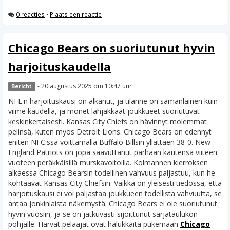
0 reacties
•
Plaats een reactie
Chicago Bears on suoriutunut hyvin
harjoituskaudella
- 20 augustus 2025 om 10:47 uur
Bericht
NFL:n harjoituskausi on alkanut, ja tilanne on samanlainen kuin
viime kaudella, ja monet lahjakkaat joukkueet suoriutuvat
keskinkertaisesti. Kansas City Chiefs on hävinnyt molemmat
pelinsä, kuten myös Detroit Lions. Chicago Bears on edennyt
eniten NFC:ssä voittamalla Buffalo Billsin yllättäen 38-0. New
England Patriots on jopa saavuttanut parhaan kautensa viiteen
vuoteen peräkkäisillä murskavoitoilla. Kolmannen kierroksen
alkaessa Chicago Bearsin todellinen vahvuus paljastuu, kun he
kohtaavat Kansas City Chiefsin.
Vaikka on yleisesti tiedossa, että
harjoituskausi ei voi paljastaa joukkueen todellista vahvuutta, se
antaa jonkinlaista näkemystä. Chicago Bears ei ole suoriutunut
hyvin vuosiin, ja se on jatkuvasti sijoittunut sarjataulukon
pohjalle. Harvat pelaajat ovat halukkaita pukemaan
Chicago