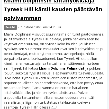
Miami Dolphinsin laitahyökkääjä
Tyreek Hill kärsii kauden päättävän
polvivamman
- 01 oktober 2025 om 14:31 uur
Bericht
Miami Dolphinsin viisivuotissuunnitelma on tullut päätökseensä,
ja laitahyökkääjä Tyreek Hill, pelaaja, jonka hankkimiseen he
käyttivät omaisuuksia, on sivussa koko kauden. Joukkueen
hyökkäyksen suurimmat vahvuudet ovat sen laitahyökkääjät ja
pelinrakentajat, mutta nyt molemmat avainpelaajat näillä
pelipaikoilla ovat loukkaantuneet. Kun Tyreek Hill otti pallon
kiinni, hänen vastustajansa tarttui hänen sääreensä murtuen
sen. Tyreek Hill katsoi
Miami Dolphins Pelipaidat
ja puhkesi
itkuun, sekoitus fyysistä kipua ja epävarmuutta tulevaisuudesta.
32-vuotias Tyreek Hill kärsi nivelsiteiden ruston repeämästä, ja
toipumisen jälkeen on epätodennäköistä, että hän pystyy enää
pelaamaan hyvin. Tämä vamma on erittäin haitallinen
laitahyökkääjälle, ja hän on syvästi ahdistunut. Polven
alapuolelta tarttuminen hallitsemattomuudessa on erittäin
vaarallista, ja liigan on tarkistettava taklauksia koskevia
sääntöjä.
Tyreek Hillin ollessa
(...)