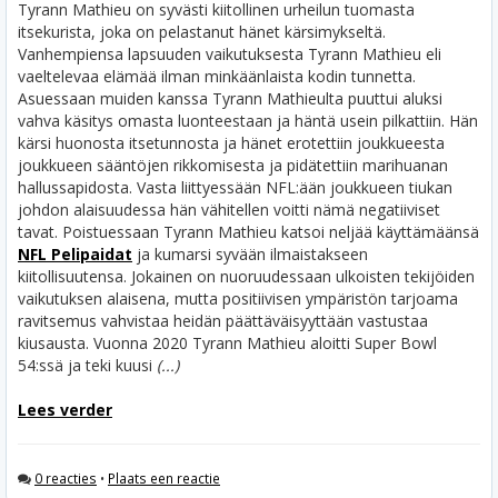
Tyrann Mathieu on syvästi kiitollinen urheilun tuomasta
itsekurista, joka on pelastanut hänet kärsimykseltä.
Vanhempiensa lapsuuden vaikutuksesta Tyrann Mathieu eli
vaeltelevaa elämää ilman minkäänlaista kodin tunnetta.
Asuessaan muiden kanssa Tyrann Mathieulta puuttui aluksi
vahva käsitys omasta luonteestaan ja häntä usein pilkattiin. Hän
kärsi huonosta itsetunnosta ja hänet erotettiin joukkueesta
joukkueen sääntöjen rikkomisesta ja pidätettiin marihuanan
hallussapidosta.
Vasta liittyessään NFL:ään joukkueen tiukan
johdon alaisuudessa hän vähitellen voitti nämä negatiiviset
tavat. Poistuessaan Tyrann Mathieu katsoi neljää käyttämäänsä
NFL Pelipaidat
ja kumarsi syvään ilmaistakseen
kiitollisuutensa. Jokainen on nuoruudessaan ulkoisten tekijöiden
vaikutuksen alaisena, mutta positiivisen ympäristön tarjoama
ravitsemus vahvistaa heidän päättäväisyyttään vastustaa
kiusausta.
Vuonna 2020 Tyrann Mathieu aloitti Super Bowl
54:ssä ja teki kuusi
(...)
Lees verder
0 reacties
•
Plaats een reactie