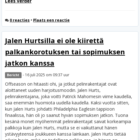
Lees verder
0 reacties
•
Plaats een reactie
Jalen Hurtsilla ei ole kiirettä
palkankorotuksen tai sopimuksen
jatkon kanssa
- 16 juli 2025 om 09:37 uur
Bericht
Offseason on hitaasti ohi, ja jotkut pelinrakentajat ovat
aloittaneet uuden harjoitusmoodin. Jalen Hurts,
pelinrakentajana, joka voitti Patrick Mahomesin viime kaudella,
saa enemmän huomiota uudella kaudella. Kaksi vuotta sitten,
kun Jalen Hurts johdatti Philadelphia Eaglesin tappioon
finaalissa, hän oli jo saanut hyvän sopimuksen jatkon. Tuona
kesänä monet myöhemmät pelinrakentajat saivat korkeampia
palkkoja kuin Jalen Hurts, mutta se ei vaikuttanut hänen
ystävyyteensä joukkueen kanssa lainkaan.
Jalen Hurts tietää