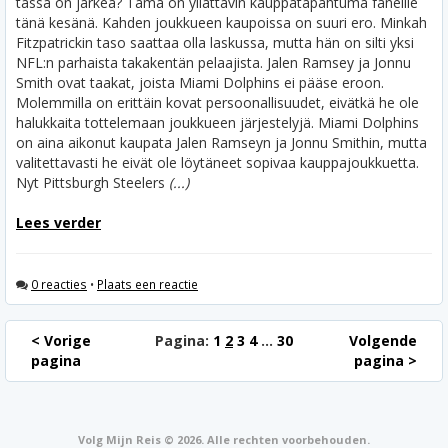
tässä on järkeä? Tämä on yllättävin kauppatapahtuma faneille
tänä kesänä. Kahden joukkueen kaupoissa on suuri ero. Minkah
Fitzpatrickin taso saattaa olla laskussa, mutta hän on silti yksi
NFL:n parhaista takakentän pelaajista.
Jalen Ramsey ja Jonnu
Smith ovat taakat, joista Miami Dolphins ei pääse eroon.
Molemmilla on erittäin kovat persoonallisuudet, eivätkä he ole
halukkaita tottelemaan joukkueen järjestelyjä. Miami Dolphins
on aina aikonut kaupata Jalen Ramseyn ja Jonnu Smithin, mutta
valitettavasti he eivät ole löytäneet sopivaa kauppajoukkuetta.
Nyt Pittsburgh Steelers
(...)
Lees verder
0 reacties
•
Plaats een reactie
< Vorige
Pagina:
1
2
3
4
...
30
Volgende
pagina
pagina >
Volg Mijn Reis © 2026. Alle rechten voorbehouden.