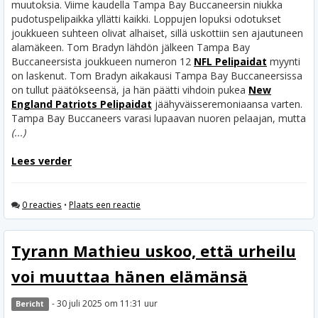
muutoksia. Viime kaudella Tampa Bay Buccaneersin niukka
pudotuspelipaikka yllätti kaikki. Loppujen lopuksi odotukset
joukkueen suhteen olivat alhaiset, sillä uskottiin sen ajautuneen
alamäkeen.
Tom Bradyn lähdön jälkeen Tampa Bay
Buccaneersista joukkueen numeron 12
NFL Pelipaidat
myynti
on laskenut. Tom Bradyn aikakausi Tampa Bay Buccaneersissa
on tullut päätökseensä, ja hän päätti vihdoin pukea
New
England Patriots Pelipaidat
jäähyväisseremoniaansa varten.
Tampa Bay Buccaneers varasi lupaavan nuoren pelaajan, mutta
(...)
Lees verder
0 reacties
•
Plaats een reactie
Tyrann Mathieu uskoo, että urheilu
voi muuttaa hänen elämänsä
- 30 juli 2025 om 11:31 uur
Bericht