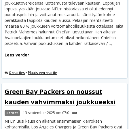
joukkuetovereidensa luottamusta tulevaan kauteen.
Loppujen
lopuksi yksikään joukkue NFL:n historiassa ei ollut edennyt
pudotuspeleihin ja voittanut mestaruutta kärsittyään kolme
peräkkäistä tappiota kauden alussa. Pelaajan mentaliteetti
määrää 80 % joukkueen voittomahdollisuuksista ottelussa, eikä
Patrick Mahomes halunnut Chiefsin luovuttavan liian aikaisin.
Avainpelaajien loukkaantumiset olivat heikentäneet Chiefsin
pisteetua. Vahvan puolustuksen ja kahden ratkaisevan
(...)
Lees verder
0 reacties
•
Plaats een reactie
Green Bay Packers on noussut
kauden vahvimmaksi joukkueeksi
- 13 september 2025 om 07:01 uur
Bericht
NFL:n uusi kausi on alkanut ensimmäisen kierroksen
kohtaamisilla. Los Angeles Chargers ja Green Bay Packers ovat