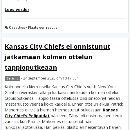
Lees verder
0 reacties
•
Plaats een reactie
Kansas City Chiefs ei onnistunut
jatkamaan kolmen ottelun
tappioputkeaan
- 24 september 2025 om 10:17 uur
Bericht
Kolmannella kierroksella Kansas City Chiefs voitti New York
Giantsin vieraskentällä ja katkaisi näin kauden kolmen ottelun
tappioputkensa. Tappio tässä ottelussa olisi sinetöinyt heidän
mestaruustoiveensa koko kaudelle. Ennen ottelun alkua Patrick
Mahomes oli vielä hieman hermostunut pukiessaan
Kansas
City Chiefs Pelipaidat
päälleen. Tämä oli ensimmäinen kerta
vuosiin, kun Patrick Mahomes oli tuntenut näin
runkosarjaottelussa. Hän pelkäsi tilastojen heikentävän hänen