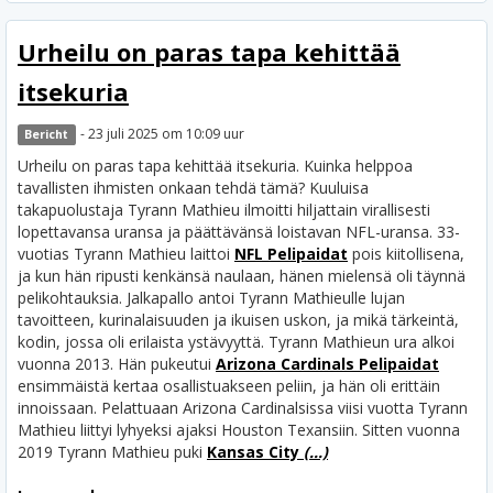
Urheilu on paras tapa kehittää
itsekuria
- 23 juli 2025 om 10:09 uur
Bericht
Urheilu on paras tapa kehittää itsekuria. Kuinka helppoa
tavallisten ihmisten onkaan tehdä tämä? Kuuluisa
takapuolustaja Tyrann Mathieu ilmoitti hiljattain virallisesti
lopettavansa uransa ja päättävänsä loistavan NFL-uransa. 33-
vuotias Tyrann Mathieu laittoi
NFL Pelipaidat
pois kiitollisena,
ja kun hän ripusti kenkänsä naulaan, hänen mielensä oli täynnä
pelikohtauksia. Jalkapallo antoi Tyrann Mathieulle lujan
tavoitteen, kurinalaisuuden ja ikuisen uskon, ja mikä tärkeintä,
kodin, jossa oli erilaista ystävyyttä.
Tyrann Mathieun ura alkoi
vuonna 2013. Hän pukeutui
Arizona Cardinals Pelipaidat
ensimmäistä kertaa osallistuakseen peliin, ja hän oli erittäin
innoissaan. Pelattuaan Arizona Cardinalsissa viisi vuotta Tyrann
Mathieu liittyi lyhyeksi ajaksi Houston Texansiin. Sitten vuonna
2019 Tyrann Mathieu puki
Kansas City
(...)