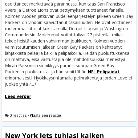
osoittaneet merkittävää parannusta, kun taas San Francisco
49ers ja Detroit Lions ovat pettymyksen tuottaneet faneille.
Kolmen vuoden jatkuvan uudelleenjärjestelyn jälkeen Green Bay
Packers on vihdoin saavuttanut tasaisuuden. He ovat voittaneet
molemmat ottelut kukistamalla Detroit Lionsin ja Washington
Commandersin. Molemmat voitot tulivat 27 pisteellä, mikä
tekee heistä kauden vahvimman joukkueen.
Kolmen vuoden
valmistautumisen jälkeen Green Bay Packers on kehittänyt
lahjakkaita pelaajia kaikilla pelipaikoilla. Heidän puolustuksensa
on mahtava, eikä vastustajilla ole mahdollisuuksia menestyä.
Micah Parsonsin sinnikkyys paransi suoraan Green Bay
Packersin puolustusta, ja hän sopii tähän
NFL Pelipaidat
erinomaisesti. Hyökkäysrintamalla pelinrakentaja Jordan Love ei
juokse yhtä
(...)
Lees verder
0 reacties
•
Plaats een reactie
New York Jets tuhlasi kaiken