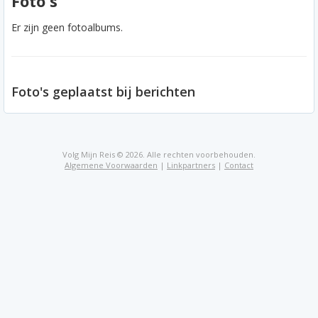
Foto's
Er zijn geen fotoalbums.
Foto's geplaatst bij berichten
Volg Mijn Reis © 2026. Alle rechten voorbehouden.
Algemene Voorwaarden
|
Linkpartners
|
Contact