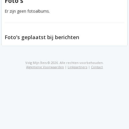
Foto's
Er zijn geen fotoalbums.
Foto's geplaatst bij berichten
Volg Mijn Reis © 2026. Alle rechten voorbehouden.
Algemene Voorwaarden
|
Linkpartners
|
Contact