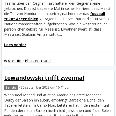
Teams über den Gegner. Fast hätte er den Gegner alleine
gebrochen.
Dies ist das erste Mal in seiner Karriere, dass Messi
die Tür von Honduras durchbricht, nachdem er das
fussball
trikot Argentinien
getragen hat. Derzeit hat er die Tür von 31
Nationalmannschaften aufgebrochen, was ein weiterer neuer
persönlicher Rekord für Messi ist. Erwähnenswert ist, dass
Messi seit Scalonis Amtsantritt
(...)
Lees verder
0 reacties
•
Plaats een reactie
Lewandowski trifft zweimal
- 20 september 2022 om 16:41 uur
Bericht
Wenn Real Madrid und Atletico Madrid das erste Madrider
Derby der Saison einläuten, empfängt Barcelona Elche, den
Tabellenletzten, im Camp Nou. Letzterer hat in den ersten fünf
Runden der neuen Saison noch nicht gewonnen und 4 der Spiele
verloren, es ist schwierig, mit Barcelona in Bezug auf