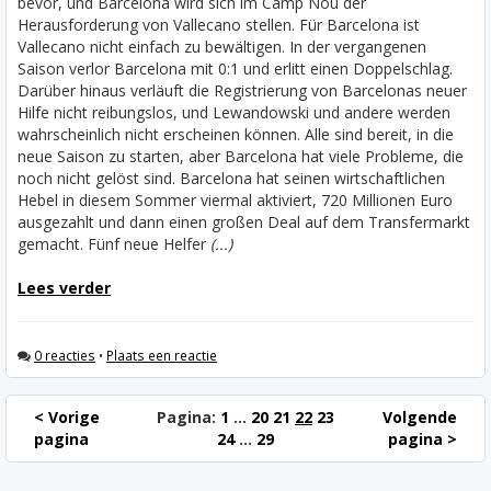
bevor, und Barcelona wird sich im Camp Nou der
Herausforderung von Vallecano stellen. Für Barcelona ist
Vallecano nicht einfach zu bewältigen. In der vergangenen
Saison verlor Barcelona mit 0:1 und erlitt einen Doppelschlag.
Darüber hinaus verläuft die Registrierung von Barcelonas neuer
Hilfe nicht reibungslos, und Lewandowski und andere werden
wahrscheinlich nicht erscheinen können.
Alle sind bereit, in die
neue Saison zu starten, aber Barcelona hat viele Probleme, die
noch nicht gelöst sind. Barcelona hat seinen wirtschaftlichen
Hebel in diesem Sommer viermal aktiviert, 720 Millionen Euro
ausgezahlt und dann einen großen Deal auf dem Transfermarkt
gemacht. Fünf neue Helfer
(...)
Lees verder
0 reacties
•
Plaats een reactie
< Vorige
Pagina:
1
...
20
21
22
23
Volgende
pagina
24
...
29
pagina >