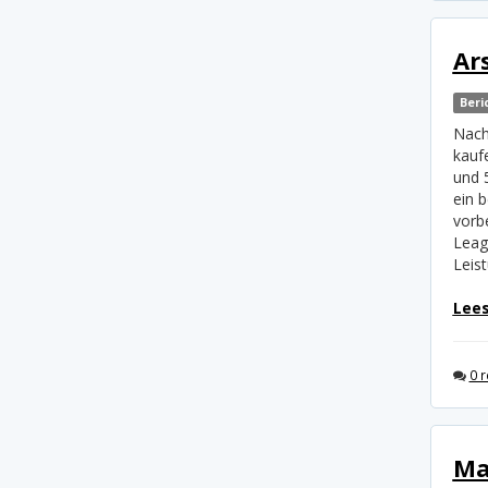
Ar
Beri
Nach
kauf
und 
ein 
vorb
Leag
Leis
Lees
0 r
Ma