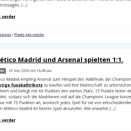
erzusagen,
(...)
 verder
eacties
•
Plaats een reactie
lético Madrid und Arsenal spielten 1:1.
- 01 mei 2026 om 16:48 uur
cht
tico Madrid empfing Arsenal zum Hinspiel des Halbfinals der Champio
tige fussballtrikots
zu kaufen und ihre Mannschaft zu unterstützen.
viert und belegt mit 60 Punkten den vierten Platz, 15 Punkte hinter d
det, sodass sich die Madrilenen voll auf die Champions League konzen
ue mit 73 Punkten an, wodurch jedes Spiel für sie von entscheidender
n Atlético Madrid ihr bestes Spiel abzurufen. Wie erwartet
(...)
 verder