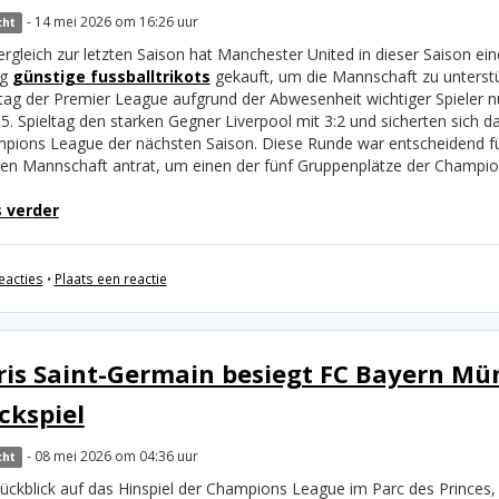
- 14 mei 2026 om 16:26 uur
cht
ergleich zur letzten Saison hat Manchester United in dieser Saison ei
ig
günstige fussballtrikots
gekauft, um die Mannschaft zu unterst
ltag der Premier League aufgrund der Abwesenheit wichtiger Spieler nu
5. Spieltag den starken Gegner Liverpool mit 3:2 und sicherten sich 
pions League der nächsten Saison. Diese Runde war entscheidend für
ken Mannschaft antrat, um einen der fünf Gruppenplätze der Champi
 verder
eacties
•
Plaats een reactie
ris Saint-Germain besiegt FC Bayern Mü
ckspiel
- 08 mei 2026 om 04:36 uur
cht
Rückblick auf das Hinspiel der Champions League im Parc des Princes,