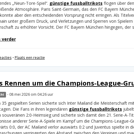
endes „Neun-Tore-Spiel“.
günstige fussballtrikots
flogen über den
eißende Atmosphäre. Paris Saint-Germain, das den FC Bayern München
 konnte aber den entscheidenden Vorsprung nicht erringen. Als Titelve
ain unter großem Druck, und Verletzungen und Sperren von Spielern 
schaft zu erhöhter Vorsicht. Der FC Bayern München hingegen, der sic
 verder
eacties
•
Plaats een reactie
s Rennen um die Champions-League-Gru
- 08 mei 2026 om 04:26 uur
cht
 35 gespielten Serien sicherte sich Inter Mailand die Meisterschaft 
ltagen. Die Fans in ihren legendären
günstige fussballtrikots
jubel
 souveränen 2:0-Heimsieg und sicherte sich damit den 21. Serie-A-Tite
bnisse anderer Serie-A-Spiele im Kampf um die Champions-League-Gru
rts 0:0, der AC Mailand verlor auswärts 0:2 und Juventus spielte in d
raschungen verringerten den Abstand zwischen den Vereinen und mach