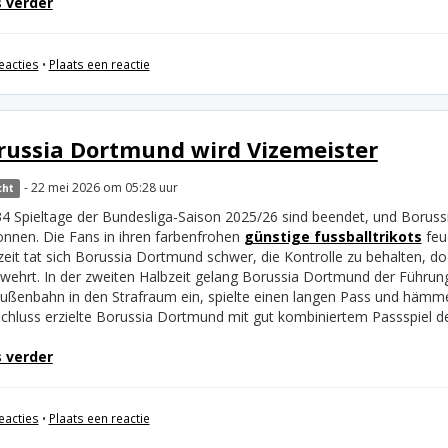
 verder
eacties
•
Plaats een reactie
russia Dortmund wird Vizemeister
- 22 mei 2026 om 05:28 uur
cht
34 Spieltage der Bundesliga-Saison 2025/26 sind beendet, und Boruss
nnen. Die Fans in ihren farbenfrohen
günstige fussballtrikots
feu
zeit tat sich Borussia Dortmund schwer, die Kontrolle zu behalten, d
wehrt. In der zweiten Halbzeit gelang Borussia Dortmund der Führungst
Außenbahn in den Strafraum ein, spielte einen langen Pass und hämmert
Schluss erzielte Borussia Dortmund mit gut kombiniertem Passspiel d
 verder
eacties
•
Plaats een reactie