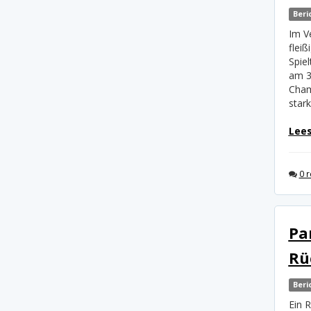
Beri
Im V
fleiß
Spie
am 3
Cham
star
Lees
0 r
Pa
Rü
Beri
Ein 