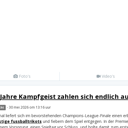
Foto's
Video's
 Jahre Kampfgeist zahlen sich endlich a
- 30 mei 2026 om 13:16 uur
cht
nal liefert sich im bevorstehenden Champions-League-Finale einen er
tige fussballtrikots
und fiebern dem Spiel entgegen. In der Premier
pem Vorsprung, einen Spieltag vor Schluss, und holte damit zum erste