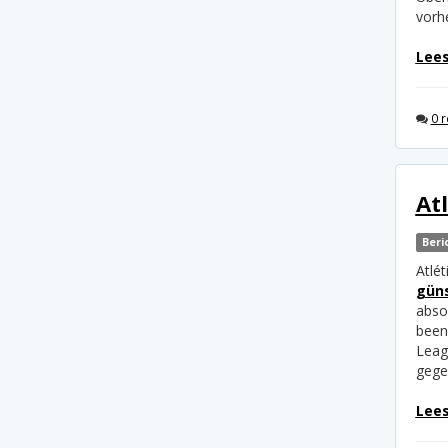
vorh
Lees
0 r
At
Beri
Atlé
güns
absol
been
Leag
gege
Lees