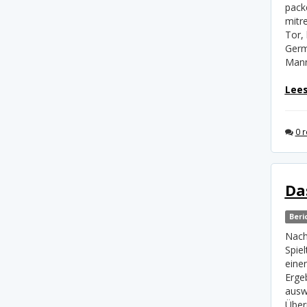
pack
mitr
Tor,
Germ
Mann
Lees
0 r
Da
Beri
Nach
Spie
einen
Erge
auswä
Über