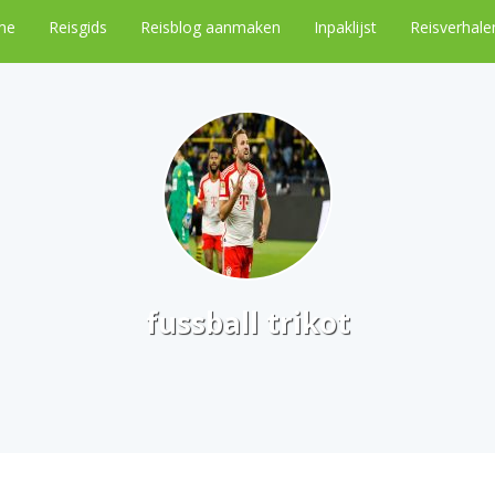
me
Reisgids
Reisblog aanmaken
Inpaklijst
Reisverhale
fussball trikot