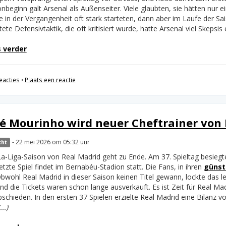
nbeginn galt Arsenal als Außenseiter. Viele glaubten, sie hätten nur
ie in der Vergangenheit oft stark starteten, dann aber im Laufe der S
tete Defensivtaktik, die oft kritisiert wurde, hatte Arsenal viel Skepsi
 verder
eacties
•
Plaats een reactie
sé Mourinho wird neuer Cheftrainer von
- 22 mei 2026 om 05:32 uur
cht
La-Liga-Saison von Real Madrid geht zu Ende. Am 37. Spieltag besieg
etzte Spiel findet im Bernabéu-Stadion statt. Die Fans, in ihren
günsti
Obwohl Real Madrid in dieser Saison keinen Titel gewann, lockte das 
nd die Tickets waren schon lange ausverkauft. Es ist Zeit für Real Ma
bschieden. In den ersten 37 Spielen erzielte Real Madrid eine Bilanz 
...)