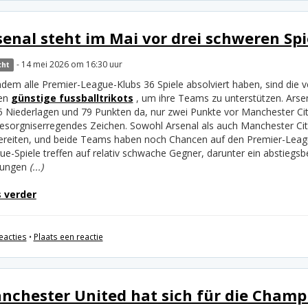
senal steht im Mai vor drei schweren Spi
- 14 mei 2026 om 16:30 uur
cht
dem alle Premier-League-Klubs 36 Spiele absolviert haben, sind die v
en
günstige fussballtrikots
, um ihre Teams zu unterstützen. Arsen
5 Niederlagen und 79 Punkten da, nur zwei Punkte vor Manchester City,
besorgniserregendes Zeichen. Sowohl Arsenal als auch Manchester City
ereiten, und beide Teams haben noch Chancen auf den Premier-League
ue-Spiele treffen auf relativ schwache Gegner, darunter ein abstieg
tungen
(...)
 verder
eacties
•
Plaats een reactie
nchester United hat sich für die Champi