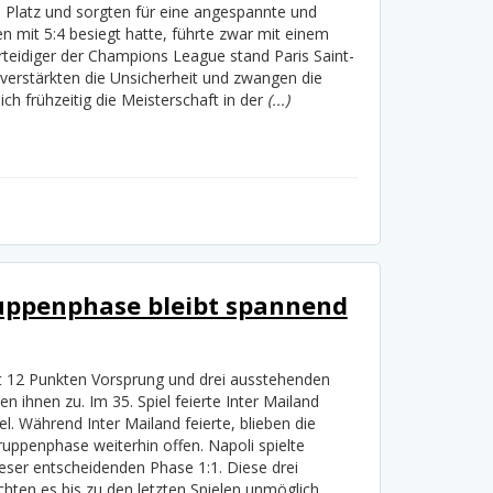
 Platz und sorgten für eine angespannte und
 mit 5:4 besiegt hatte, führte zwar mit einem
rteidiger der Champions League stand Paris Saint-
verstärkten die Unsicherheit und zwangen die
h frühzeitig die Meisterschaft in der
(...)
ppenphase bleibt spannend
mit 12 Punkten Vorsprung und drei ausstehenden
ten ihnen zu. Im 35. Spiel feierte Inter Mailand
l. Während Inter Mailand feierte, blieben die
ppenphase weiterhin offen. Napoli spielte
ieser entscheidenden Phase 1:1. Diese drei
ten es bis zu den letzten Spielen unmöglich