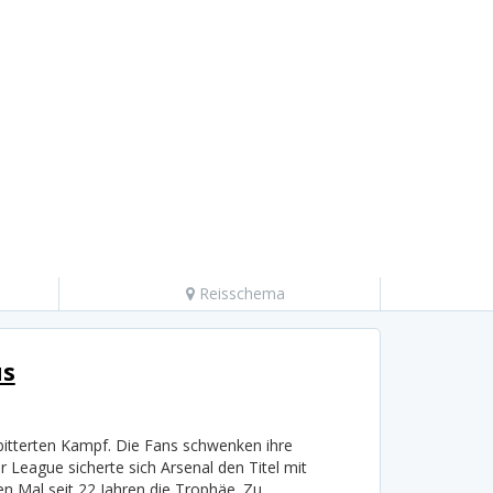
Reisschema
us
bitterten Kampf. Die Fans schwenken ihre
 League sicherte sich Arsenal den Titel mit
n Mal seit 22 Jahren die Trophäe. Zu