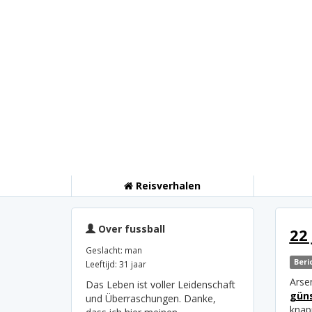
Reisverhalen
Over fussball
22
Geslacht: man
Beri
Leeftijd: 31 jaar
Arse
Das Leben ist voller Leidenschaft
güns
und Überraschungen. Danke,
knap