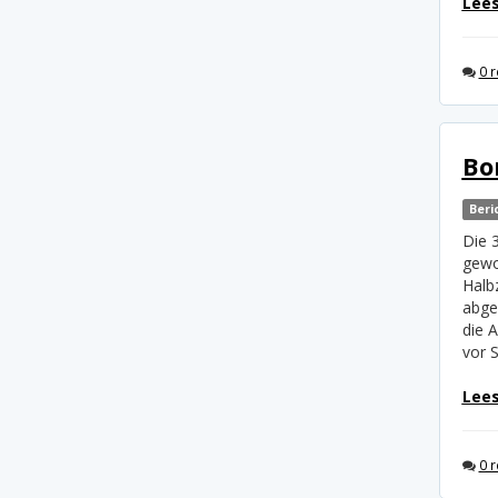
Lees
0 r
Bo
Beri
Die 
gewo
Halb
abge
die 
vor 
Lees
0 r