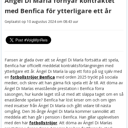
Ángel Di María förnyar kontraktet
med Benfica för ytterligare ett år
Geplaatst op 10 augustus 2024 om 08:43 uur
Fansen är glada över att se Ángel Di María fortsätta att spela,
Benfica har officiellt meddelat kontraktsförlängningen med
ytterligare ett år. Ángel Di María la upp ett foto på sig själv med
en
fotbollströjor Benfica
med orden 2025 tryckt på sociala
medier, och skrev att han gärna fick spela ett år till. Att döma av
Ángel Di Marías enastående prestation i Benfica förra
säsongen, hur kunde laget stå ut med att släppa taget om en så
enastående spelare? Benfica har löst kriser om och om igen
med insatser från Ángel Di María och gått vidare till nästa
omgång.
Den 36-årige Ángel Di María kommer sannolikt att
meddela att han går i pension i Benfica. Han gillar upplevelsen
med den här
fotbollströjor
. Att döma av Ángel Di Marías