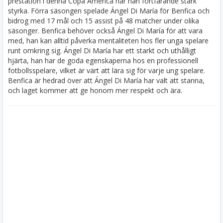
prestation i denna Copa America har han fortfarande stark
styrka. Förra säsongen spelade Ángel Di María för Benfica och
bidrog med 17 mål och 15 assist på 48 matcher under olika
säsonger.
Benfica behöver också Ángel Di María för att vara
med, han kan alltid påverka mentaliteten hos fler unga spelare
runt omkring sig. Ángel Di María har ett starkt och uthålligt
hjärta, han har de goda egenskaperna hos en professionell
fotbollsspelare, vilket är värt att lära sig för varje ung spelare.
Benfica är hedrad över att Ángel Di María har valt att stanna,
och laget kommer att ge honom mer respekt och ära.