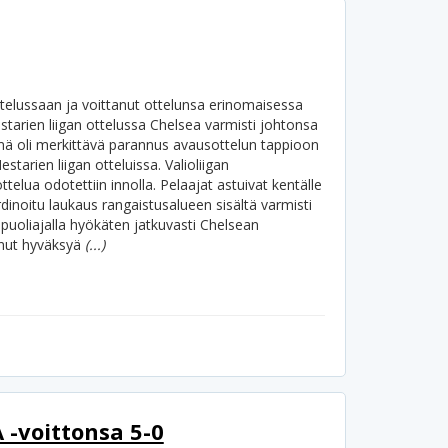
ttelussaan ja voittanut ottelunsa erinomaisessa
arien liigan ottelussa Chelsea varmisti johtonsa
Tämä oli merkittävä parannus avausottelun tappioon
tarien liigan otteluissa. Valioliigan
telua odotettiin innolla.
Pelaajat astuivat kentälle
ordinoitu laukaus rangaistusalueen sisältä varmisti
puoliajalla hyökäten jatkuvasti Chelsean
unnut hyväksyä
(...)
 -voittonsa 5-0