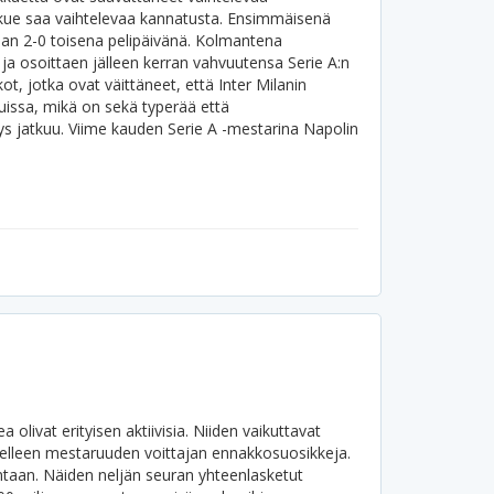
kue saa vaihtelevaa kannatusta. Ensimmäisenä
naan 2-0 toisena pelipäivänä. Kolmantena
 ja osoittaen jälleen kerran vahvuutensa Serie A:n
ot, jotka ovat väittäneet, että Inter Milanin
luissa, mikä on sekä typerää että
ys jatkuu. Viime kauden Serie A -mestarina Napolin
olivat erityisen aktiivisia. Niiden vaikuttavat
delleen mestaruuden voittajan ennakkosuosikkeja.
ntaan. Näiden neljän seuran yhteenlasketut