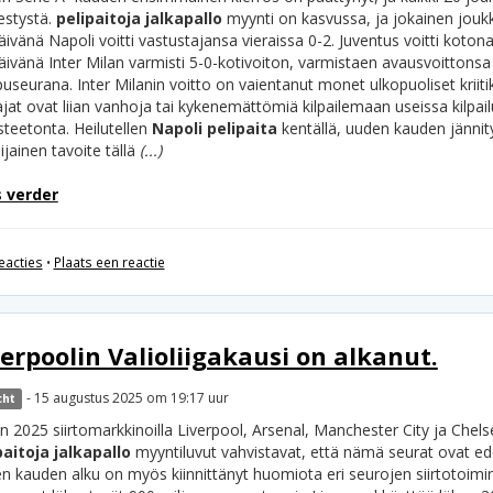
stystä.
pelipaitoja jalkapallo
myynti on kasvussa, ja jokainen jouk
äivänä Napoli voitti vastustajansa vieraissa 0-2. Juventus voitti koto
äivänä Inter Milan varmisti 5-0-kotivoiton, varmistaen avausvoittonsa
useurana. Inter Milanin voitto on vaientanut monet ulkopuoliset kriitik
jat ovat liian vanhoja tai kykenemättömiä kilpailemaan useissa kilpai
steetonta.
Heilutellen
Napoli pelipaita
kentällä, uuden kauden jännit
ijainen tavoite tällä
(...)
 verder
eacties
•
Plaats een reactie
verpoolin Valioliigakausi on alkanut.
- 15 augustus 2025 om 19:17 uur
cht
 2025 siirtomarkkinoilla Liverpool, Arsenal, Manchester City ja Chelsea 
paitoja jalkapallo
myyntiluvut vahvistavat, että nämä seurat ovat e
n kauden alku on myös kiinnittänyt huomiota eri seurojen siirtotoimi