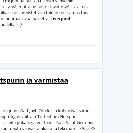
00 miljoonaa puntaa useisiin vahvoihin
ilukykyä, mutta ne tarkoittavat myös sitä, että
ikaisesti varmistettava toinen mestaruus tänä
 luo huomattavaa painetta.
Liverpool
kaudella
(...)
tspurin ja varmistaa
on juuri päättynyt. Ottelussa kohtasivat viime
oppa-liigan voittaja Tottenham Hotspur.
i. Useita pokaaleja voittanut Paris Saint-Germain
ur nautti vahvasta alusta ja teki maalit 39. ja 48.