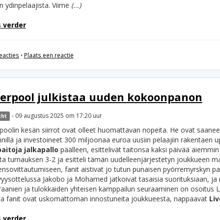
n ydinpelaajista. Viime
(...)
 verder
eacties
•
Plaats een reactie
verpool julkistaa uuden kokoonpanon
- 09 augustus 2025 om 17:20 uur
cht
rpoolin kesän siirrot ovat olleet huomattavan nopeita. He ovat saanee
nillä ja investoineet 300 miljoonaa euroa uusiin pelaajiin rakentaen 
paitoja jalkapallo
päälleen, esittelivät taitonsa kaksi päivää aiemmin 
ta turnauksen 3-2 ja esitteli tämän uudelleenjärjestetyn joukkueen maa
ensovittautumiseen, fanit aistivat jo tutun punaisen pyörremyrskyn p
vyysottelussa Jakobo ja Mohamed jatkoivat tasaisia suorituksiaan, ja
raanien ja tulokkaiden yhteisen kamppailun seuraaminen on osoitus L
ta fanit ovat uskomattoman innostuneita joukkueesta, nappaavat
Liv
 verder