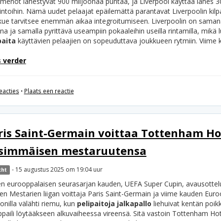
tomenot lähestyvät 900 miljoonaa puntaa, ja Liverpool käyttää lähes 3
ntoihin. Nämä uudet pelaajat epäilemättä parantavat Liverpoolin kilpa
kue tarvitsee enemmän aikaa integroitumiseen. Liverpoolin on samana
a ja samalla pyrittävä useampiin pokaaleihin useilla rintamilla, mikä
paita
käyttävien pelaajien on sopeuduttava joukkueen rytmiin. Viime 
 verder
eacties
•
Plaats een reactie
ris Saint-Germain voittaa Tottenham Ho
simmäisen mestaruutensa
- 15 augustus 2025 om 19:04 uur
cht
n eurooppalaisen seurasarjan kauden, UEFA Super Cupin, avausottelu 
en Mestarien liigan voittaja Paris Saint-Germain ja viime kauden Euro
onilla välähti riemu, kun
pelipaitoja jalkapallo
liehuivat kentän poikk
aili löytääkseen alkuvaiheessa vireensä. Sitä vastoin Tottenham Hotsp