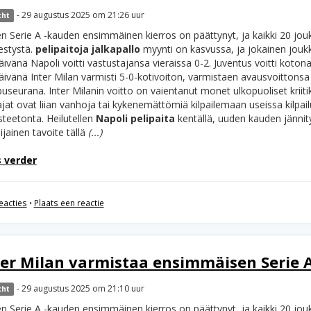
- 29 augustus 2025 om 21:26 uur
cht
n Serie A -kauden ensimmäinen kierros on päättynyt, ja kaikki 20 jou
stystä.
pelipaitoja jalkapallo
myynti on kasvussa, ja jokainen jouk
äivänä Napoli voitti vastustajansa vieraissa 0-2. Juventus voitti koto
äivänä Inter Milan varmisti 5-0-kotivoiton, varmistaen avausvoittonsa
useurana. Inter Milanin voitto on vaientanut monet ulkopuoliset kriitik
jat ovat liian vanhoja tai kykenemättömiä kilpailemaan useissa kilpai
steetonta.
Heilutellen
Napoli pelipaita
kentällä, uuden kauden jännit
ijainen tavoite tällä
(...)
 verder
eacties
•
Plaats een reactie
ter Milan varmistaa ensimmäisen Serie A
- 29 augustus 2025 om 21:10 uur
cht
n Serie A -kauden ensimmäinen kierros on päättynyt, ja kaikki 20 jou