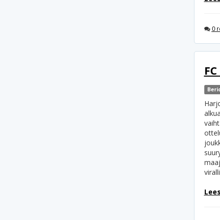
0 r
FC
Beri
Harj
alku
vaih
otte
jouk
suury
maaj
viral
Lees