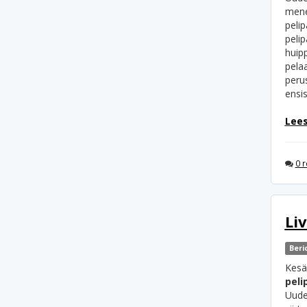
mene
pelip
pelip
huipp
pelaa
peru
ensis
Lees
0 r
Li
Beri
Kesän
peli
Uude