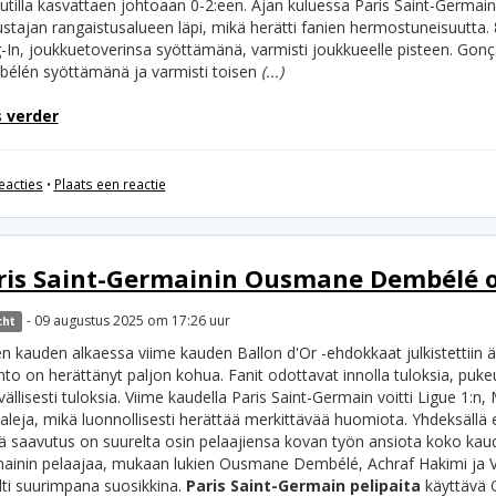
utilla kasvattaen johtoaan 0-2:een. Ajan kuluessa Paris Saint-Germa
stajan rangaistusalueen läpi, mikä herätti fanien hermostuneisuutta. 
-In, joukkuetoverinsa syöttämänä, varmisti joukkueelle pisteen. Go
élén syöttämänä ja varmisti toisen
(...)
 verder
eacties
•
Plaats een reactie
ris Saint-Germainin Ousmane Dembélé o
- 09 augustus 2025 om 17:26 uur
cht
n kauden alkaessa viime kauden Ballon d'Or -ehdokkaat julkistettiin 
nto on herättänyt paljon kohua. Fanit odottavat innolla tuloksia, puk
vällisesti tuloksia. Viime kaudella Paris Saint-Germain voitti Ligue 1:n
aleja, mikä luonnollisesti herättää merkittävää huomiota. Yhdeksällä 
 saavutus on suurelta osin pelaajiensa kovan työn ansiota koko kaude
ainin pelaajaa, mukaan lukien Ousmane Dembélé, Achraf Hakimi ja V
lti suurimpana suosikkina.
Paris Saint-Germain pelipaita
käyttävä 