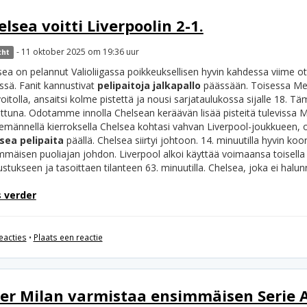
lsea voitti Liverpoolin 2-1.
- 11 oktober 2025 om 19:36 uur
cht
sea on pelannut Valioliigassa poikkeuksellisen hyvin kahdessa viime o
ssä. Fanit kannustivat
pelipaitoja jalkapallo
päässään. Toisessa Mest
oitolla, ansaitsi kolme pistettä ja nousi sarjataulukossa sijalle 18. 
ttuna. Odotamme innolla Chelsean keräävän lisää pisteitä tulevissa Mes
emännellä kierroksella Chelsea kohtasi vahvan Liverpool-joukkueen, ot
sea pelipaita
päällä. Chelsea siirtyi johtoon. 14. minuutilla hyvin ko
mmäisen puoliajan johdon. Liverpool alkoi käyttää voimaansa toisella 
stukseen ja tasoittaen tilanteen 63. minuutilla. Chelsea, joka ei hal
 verder
eacties
•
Plaats een reactie
ter Milan varmistaa ensimmäisen Serie A