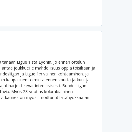
 tänään Ligue 1:stä Lyonin. Jo ennen ottelun
n antaa joukkueille mahdollisuus oppia toisiltaan ja
desliigan ja Ligue 1:n välinen kohtaaminen, ja
in kaupallinen toiminta ennen kautta jatkuu, ja
 harjoittelevat intensiivisesti. Bundesliigan
tavia.
Myös 28-vuotias kolumbialainen
 virkamies on myös ilmoittanut laitahyökkääjän