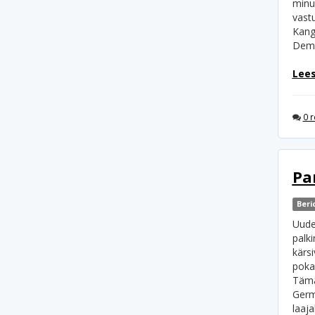
minu
vastu
Kang
Demb
Lees
0 r
Pa
Beri
Uude
palki
kärsi
poka
Tämä
Germ
laaja