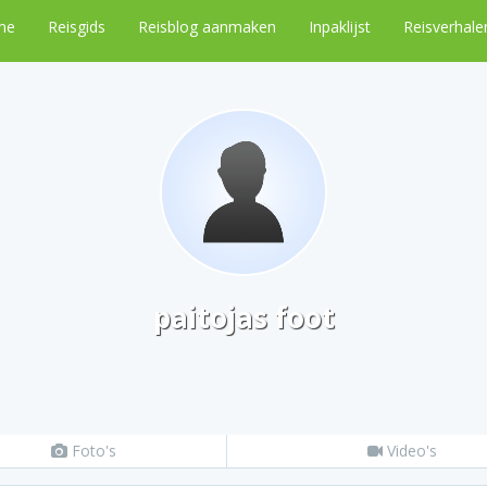
me
Reisgids
Reisblog aanmaken
Inpaklijst
Reisverhale
paitojas foot
Foto's
Video's