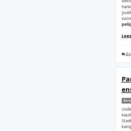
siir
hanki
jouk
vuonn
peli
Lees
0 r
Pa
en
Beri
Uude
kaud
Stadi
kampp