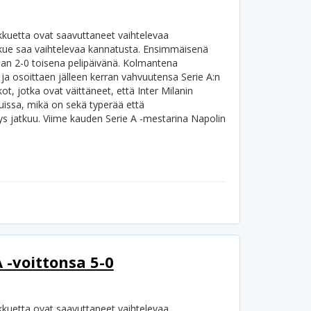
kkuetta ovat saavuttaneet vaihtelevaa
kue saa vaihtelevaa kannatusta. Ensimmäisenä
naan 2-0 toisena pelipäivänä. Kolmantena
 ja osoittaen jälleen kerran vahvuutensa Serie A:n
ot, jotka ovat väittäneet, että Inter Milanin
luissa, mikä on sekä typerää että
ys jatkuu. Viime kauden Serie A -mestarina Napolin
 -voittonsa 5-0
kkuetta ovat saavuttaneet vaihtelevaa