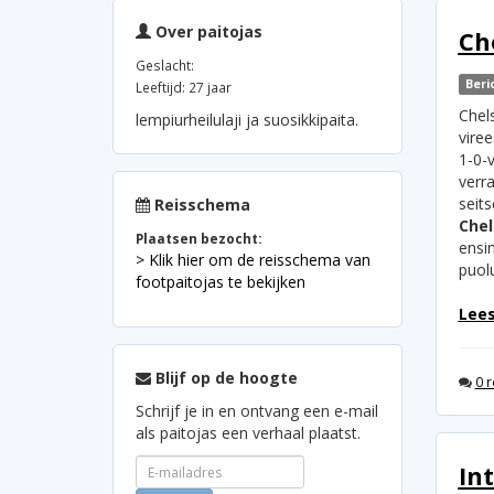
Over paitojas
Che
Geslacht:
Beri
Leeftijd: 27 jaar
Chel
lempiurheilulaji ja suosikkipaita.
viree
1-0-v
verra
seits
Reisschema
Chel
Plaatsen bezocht:
ensi
> Klik hier om de reisschema van
puolu
footpaitojas te bekijken
Lees
Blijf op de hoogte
0 r
Schrijf je in en ontvang een e-mail
als paitojas een verhaal plaatst.
In