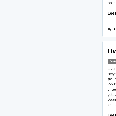
pallo
Lees
0 r
Li
Beri
Live
myyn
peli
lopul
yhte
ystä
Vete
kaut
Lees