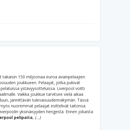
t takaisin 150 miljoonaa euroa avainpelaajien
upouuden joukkueen. Pelaajat, jotka pukivat
pelatuissa ystävyysotteluissa. Liverpool voitti
ilmalle. Vaikka joukkue tarvitsee vielä aikaa
aluun, jännittävän tulevaisuudennäkymän. Tässä
 myös nuoremmat pelaajat esittelivät taitonsa.
iverpoolin yksinäisyyden hengestä.
Ennen jokaista
erpool pelipaita
,
(...)