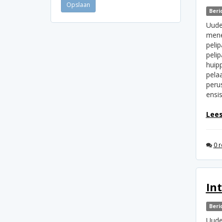
Beri
Uude
mene
pelip
pelip
huipp
pelaa
peru
ensis
Lees
0 r
In
Beri
Uude