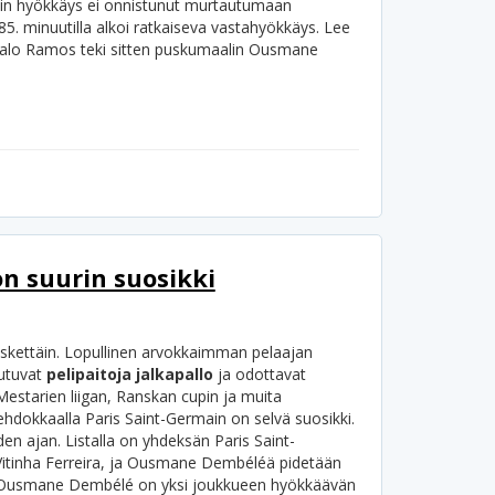
inin hyökkäys ei onnistunut murtautumaan
85. minuutilla alkoi ratkaiseva vastahyökkäys. Lee
nçalo Ramos teki sitten puskumaalin Ousmane
n suurin suosikki
äskettäin. Lopullinen arvokkaimman pelaajan
eutuvat
pelipaitoja jalkapallo
ja odottavat
, Mestarien liigan, Ranskan cupin ja muita
ehdokkaalla Paris Saint-Germain on selvä suosikki.
n ajan. Listalla on yhdeksän Paris Saint-
itinha Ferreira, ja Ousmane Dembéléä pidetään
Ousmane Dembélé on yksi joukkueen hyökkäävän