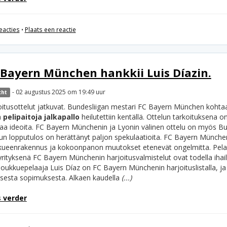
eacties
•
Plaats een reactie
 Bayern München hankkii Luis Díazin.
- 02 augustus 2025 om 19:49 uur
cht
oitusottelut jatkuvat. Bundesliigan mestari FC Bayern München kohtaa
a
pelipaitoja jalkapallo
heilutettiin kentällä. Ottelun tarkoituksena o
taa ideoita. FC Bayern Münchenin ja Lyonin välinen ottelu on myös Bun
lun lopputulos on herättänyt paljon spekulaatioita. FC Bayern München
kueenrakennus ja kokoonpanon muutokset etenevät ongelmitta. Pelaajat
rityksenä FC Bayern Münchenin harjoitusvalmistelut ovat todella ihail
oukkuepelaaja Luis Díaz on FC Bayern Münchenin harjoituslistalla, ja
lisesta sopimuksesta. Alkaen kaudella
(...)
 verder