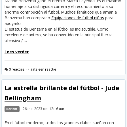
Madrid Benzema ganó el Premio Marca Leyenda. Es el máximo
homenaje a su distinguida carrera y el reconocimiento a su
enorme contribución al fútbol. Muchos fanáticos que aman a
Benzema han comprado
Equipaciones de futbol niños
para
apoyarlo.
El estatus de Benzema en el fútbol es indiscutible. Como
excelente delantero, se ha convertido en la principal fuerza
ofensiva
(...)
Lees verder
0 reacties
•
Plaats een reactie
La estrella brillante del fútbol - Jude
Bellingham
- 26 mei 2023 om 12:16 uur
Bericht
En el fútbol moderno, todos los grandes clubes sueñan con