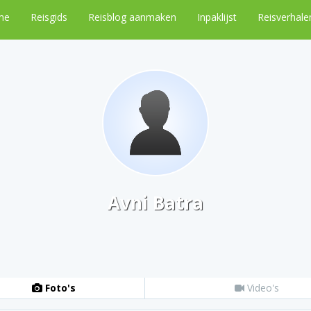
me
Reisgids
Reisblog aanmaken
Inpaklijst
Reisverhale
Avni Batra
Foto's
Video's