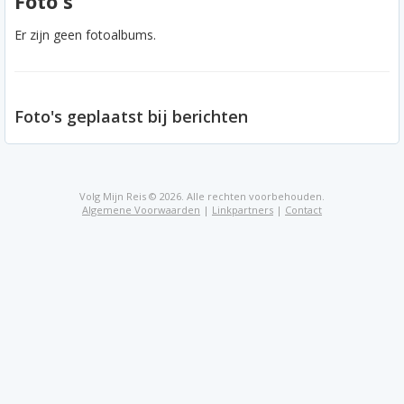
Foto's
Er zijn geen fotoalbums.
Foto's geplaatst bij berichten
Volg Mijn Reis © 2026. Alle rechten voorbehouden.
Algemene Voorwaarden
|
Linkpartners
|
Contact