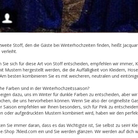
zweite Stoff, den die Gäste bei Winterhochzeiten finden, heißt Jacqu
verleiht.
 Sie sich für diese Art von Stoff entscheiden, empfehlen wir immer, K
it Mustern hergestellt werden, die die Auffälligkeit von Kleidern, Hos
 Am besten kombinieren Sie es mit weicheren, neutralen und eintönige
he Farben sind in der Winterhochzeitssaison?
neigen dazu, uns im Winter für dunkle Farben zu entscheiden, aber w
uchen, die uns hervorheben können. Wenn Sie also der originellste Gas
er Saison empfehlen wir Ihnen besonders, sich für Pink zu entscheide
n oder aufgedruckten Mustern kombiniert wird, haben wir den perfekt
n Sie immer daran, dass es das Wichtigste ist, Sie selbst zu sein! Kl
ne-Shop 7kleid.com ein und Sie werden glänzen. Wir werden auf dich w