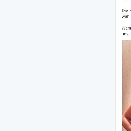
Die 
wähl
Wenn
unse