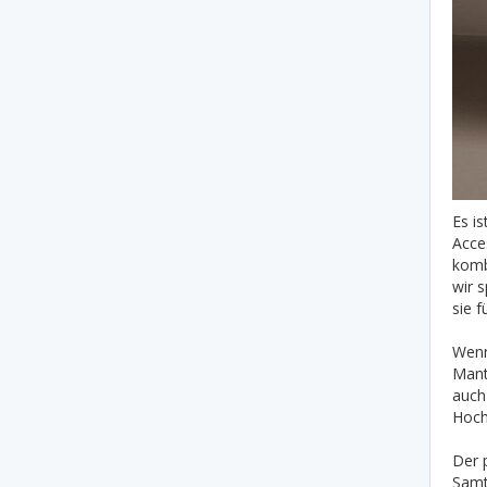
Es i
Acce
komb
wir 
sie f
Wenn
Mant
auch 
Hoch
Der p
Samt 