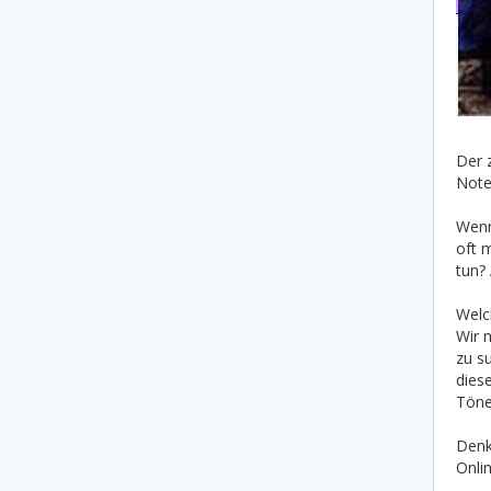
Der 
Note 
Wenn
oft m
tun?
Welc
Wir 
zu s
dies
Töne
Denke
Onli