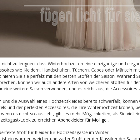
st nicht zu leugnen, dass Winterhochzeiten eine einzigartige und eleg
ssoires wie Kleidern, Handschuhen, Tüchern, Capes oder Mänteln mi
inieren Sie sie perfekt mit den besten Stoffen der Saison. Während S
sprechen, können wir auch andere Arten von weicheren Stoffen für de
ür eine weitere Saison verwenden, und es reicht aus, die Accessoires 
 uns die Auswahl eines Hochzeitskleides bereits schwerfällt, können w
els und der perfekten Accessoires, die Ihre Winterhochzeit krönen, 
wenn es nicht so aussieht, gibt es mehr Möglichkeiten, als Sie vielle
zeitsgast-Look zu erreichen
Abendkleider für Mollige
.
erfekte Stoff für Kleider für Hochzeitsgäste im Winter
ist ein warmer, weicher und zarter Stoff, der der Klassiker der Saison