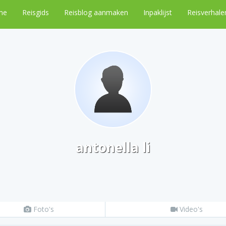
me
Reisgids
Reisblog aanmaken
Inpaklijst
Reisverhale
antonella li
Foto's
Video's