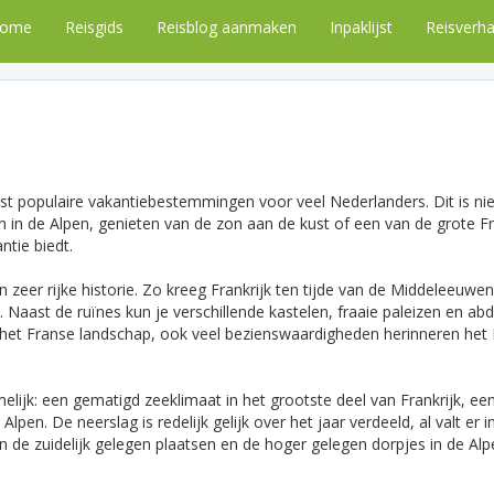
ome
Reisgids
Reisblog aanmaken
Inpaklijst
Reisverha
t populaire vakantiebestemmingen voor veel Nederlanders. Dit is niet ge
sen in de Alpen, genieten van de zon aan de kust of een van de grote Fr
ntie biedt.
een zeer rijke historie. Zo kreeg Frankrijk ten tijde van de Middelee
n. Naast de ruïnes kun je verschillende kastelen, fraaie paleizen en abd
n het Franse landschap, ook veel bezienswaardigheden herinneren het
amelijk: een gematigd zeeklimaat in het grootste deel van Frankrijk, 
en. De neerslag is redelijk gelijk over het jaar verdeeld, al valt er
en de zuidelijk gelegen plaatsen en de hoger gelegen dorpjes in de Al