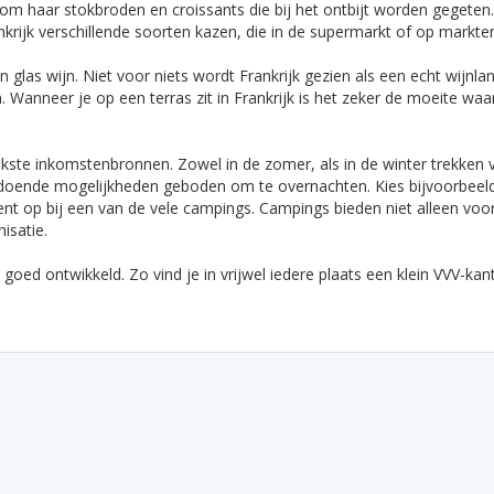
 om haar stokbroden en croissants die bij het ontbijt worden gegete
nkrijk verschillende soorten kazen, die in de supermarkt of op markt
las wijn. Niet voor niets wordt Frankrijk gezien als een echt wijnlan
Wanneer je op een terras zit in Frankrijk is het zeker de moeite wa
jkste inkomstenbronnen. Zowel in de zomer, als in de winter trekken v
ldoende mogelijkheden geboden om te overnachten. Kies bijvoorbeeld v
ent op bij een van de vele campings. Campings bieden niet alleen voor
nisatie.
 goed ontwikkeld. Zo vind je in vrijwel iedere plaats een klein VVV-k