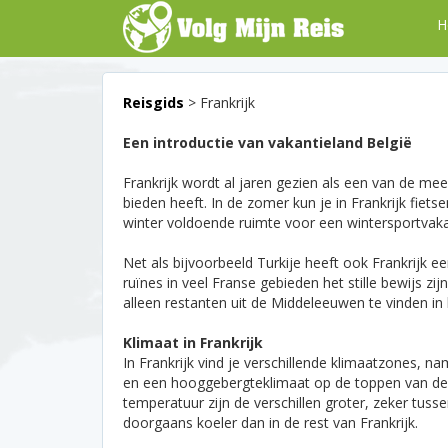
H
Reisgids
> Frankrijk
Een introductie van vakantieland België
Frankrijk wordt al jaren gezien als een van de mees
bieden heeft. In de zomer kun je in Frankrijk fiet
winter voldoende ruimte voor een wintersportvaka
Net als bijvoorbeeld Turkije heeft ook Frankrijk 
ruïnes in veel Franse gebieden het stille bewijs zij
alleen restanten uit de Middeleeuwen te vinden i
Klimaat in Frankrijk
In Frankrijk vind je verschillende klimaatzones, n
en een hooggebergteklimaat op de toppen van de Alp
temperatuur zijn de verschillen groter, zeker tuss
doorgaans koeler dan in de rest van Frankrijk.