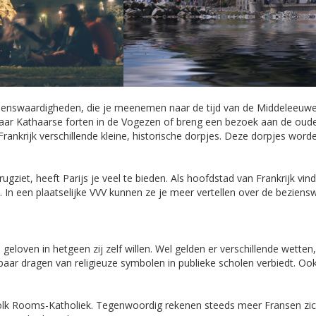
 bezienswaardigheden, die je meenemen naar de tijd van de Middeleeu
aar Kathaarse forten in de Vogezen of breng een bezoek aan de oude
rankrijk verschillende kleine, historische dorpjes. Deze dorpjes wor
ugziet, heeft Parijs je veel te bieden. Als hoofdstad van Frankrijk vin
. In een plaatselijke VVV kunnen ze je meer vertellen over de beziens
geloven in hetgeen zij zelf willen. Wel gelden er verschillende wetten,
tbaar dragen van religieuze symbolen in publieke scholen verbiedt. 
olk Rooms-Katholiek. Tegenwoordig rekenen steeds meer Fransen zich