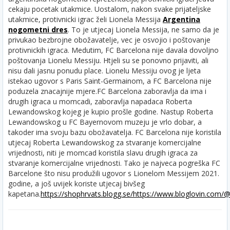
cekaju pocetak utakmice. Uostalom, nakon svake prijateljske
utakmice, protivnicki igrac želi Lionela Messija
Argentina
nogometni dres
. To je utjecaj Lionela Messija, ne samo da je
privukao bezbrojne obožavatelje, vec je osvojio i poštovanje
protivnickih igraca. Medutim, FC Barcelona nije davala dovoljno
poštovanja Lionelu Messiju. Htjeli su se ponovno prijaviti, ali
nisu dali jasnu ponudu place. Lionelu Messiju ovog je ljeta
istekao ugovor s Paris Saint-Germainom, a FC Barcelona nije
poduzela znacajnije mjere.
FC Barcelona zaboravlja da ima i
drugih igraca u momcadi, zaboravlja napadaca Roberta
Lewandowskog kojeg je kupio prošle godine. Nastup Roberta
Lewandowskog u FC Bayernovom muzeju je vrlo dobar, a
takoder ima svoju bazu obožavatelja. FC Barcelona nije koristila
utjecaj Roberta Lewandowskog za stvaranje komercijalne
vrijednosti, niti je momcad koristila slavu drugih igraca za
stvaranje komercijalne vrijednosti. Tako je najveca pogreška FC
Barcelone što nisu produžili ugovor s Lionelom Messijem 2021.
godine, a još uvijek koriste utjecaj bivšeg
kapetana.
https://shophrvats.blogg.se/
https://www.bloglovin.com/