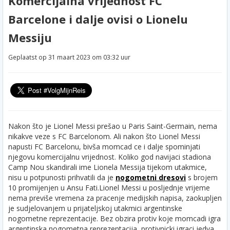
Komercijalna vrijednost FC
Barcelone i dalje ovisi o Lionelu
Messiju
Geplaatst op 31 maart 2023 om 03:32 uur
Nakon što je Lionel Messi prešao u Paris Saint-Germain, nema
nikakve veze s FC Barcelonom. Ali nakon što Lionel Messi
napusti FC Barcelonu, bivša momcad ce i dalje spominjati
njegovu komercijalnu vrijednost. Koliko god navijaci stadiona
Camp Nou skandirali ime Lionela Messija tijekom utakmice,
nisu u potpunosti prihvatili da je
nogometni dresovi
s brojem
10 promijenjen u Ansu Fati.
Lionel Messi u posljednje vrijeme
nema previše vremena za pracenje medijskih napisa, zaokupljen
je sudjelovanjem u prijateljskoj utakmici argentinske
nogometne reprezentacije. Bez obzira protiv koje momcadi igra
argentinska nogometna reprezentacija, protivnicki igraci jedva