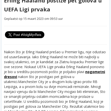
Erling Haaland postize pet golova u
UEFA Ligi prvaka
Geplaatst op 15 maart 2023 om 09:53 uur
Nakon što je Erling Haaland prešao u Premier ligu, nije odustao
od usavršavanja. Iako Erling Haaland ne može biti najbolji u
svakoj utakmici, on je kandidat za Zlatnu kopacku Premier lige
ove sezone. Nokaut UEFA Lige prvaka Erling Haaland ponovno
je bio u središtu pozornosti pošto je poljubio plavi
nogometni
dresovi
nakon što je postigao pet golova u
utakmici.
Manchester City je u drugom kolu igrao protiv RB
Leipziga, a u prvom kolu su dvije momcadi remizirale. Mnogi
navijaci vjeruju da bi Manchester City mogao biti eliminiran, što
ce smanjiti prijetnju ostalim momcadima koje prolaze u
cetvrtfinale. U središtu pozornosti bio je Erling Haaland, koji je
postigao pet golova za Manchester City. Rezultat utakmice bio