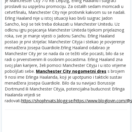
je Manchester City 7-0 RB Leipzig, Erling Haaland i suigraci
proslavili su uspješnu promociju. Za ostalih sedam momcadi u
cetvrtfinalu, Manchester City nije protivnik kakvom su se nadali.
Erling Haaland nije u istoj situaciji kao bivši suigrac Jadon
Sancho, koji se tek treba dokazati u Manchester Unitedu. Uz
odlicnu igru pojacanja Manchester Uniteda tijekom prijelaznog
roka, sve je manje vijesti o Jadonu Sanchu. Erling Haaland
postao je prvi strijelac Manchester Cityja i stekao je povjerenje
menadžera Josepa Guardiole.
Erling Haaland odabrao je
Manchester City jer se nada da ce težiti više pocasti, bilo da se
radi o prvenstvenim ili osobnim pocastima. Erling Haaland zna
svoj plan karijere, želi pomoci Manchester Cityju i u isto vrijeme
poboljšati sebe.
Manchester City nogometni dres
s brojem
9 nosi ime Erlinga Haalanda, koji je upotpunio i takticki sustav
menadžera Josepa Guardiole. Bilo da su navijaci Borussije
Dortmund ili Manchester Cityja, potencijalna buducnost Erlinga
Haalanda vrijedi se
radovati.
https://shophrvats.blogg.se/
https://www.bloglovin.com/@