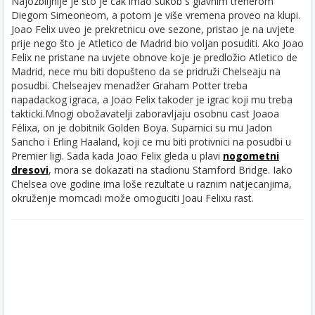
Najozbiljnije je što je cak imao sukob s glavnim trenerom
Diegom Simeoneom, a potom je više vremena proveo na klupi.
Joao Felix uveo je prekretnicu ove sezone, pristao je na uvjete
prije nego što je Atletico de Madrid bio voljan posuditi. Ako Joao
Felix ne pristane na uvjete obnove koje je predložio Atletico de
Madrid, nece mu biti dopušteno da se pridruži Chelseaju na
posudbi. Chelseajev menadžer Graham Potter treba
napadackog igraca, a Joao Felix takoder je igrac koji mu treba
takticki.
Mnogi obožavatelji zaboravljaju osobnu cast Joaoa
Félixa, on je dobitnik Golden Boya. Suparnici su mu Jadon
Sancho i Erling Haaland, koji ce mu biti protivnici na posudbi u
Premier ligi. Sada kada Joao Felix gleda u plavi
nogometni
dresovi
, mora se dokazati na stadionu Stamford Bridge. Iako
Chelsea ove godine ima loše rezultate u raznim natjecanjima,
okruženje momcadi može omoguciti Joau Felixu rast.