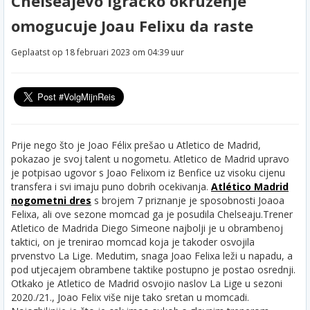
Chelseajevo igracko okruzenje
omogucuje Joau Felixu da raste
Geplaatst op 18 februari 2023 om 04:39 uur
Prije nego što je Joao Félix prešao u Atletico de Madrid,
pokazao je svoj talent u nogometu. Atletico de Madrid upravo
je potpisao ugovor s Joao Felixom iz Benfice uz visoku cijenu
transfera i svi imaju puno dobrih ocekivanja.
Atlético Madrid
nogometni dres
s brojem 7 priznanje je sposobnosti Joaoa
Felixa, ali ove sezone momcad ga je posudila Chelseaju.
Trener
Atletico de Madrida Diego Simeone najbolji je u obrambenoj
taktici, on je trenirao momcad koja je takoder osvojila
prvenstvo La Lige. Medutim, snaga Joao Felixa leži u napadu, a
pod utjecajem obrambene taktike postupno je postao osrednji.
Otkako je Atletico de Madrid osvojio naslov La Lige u sezoni
2020./21., Joao Felix više nije tako sretan u momcadi.