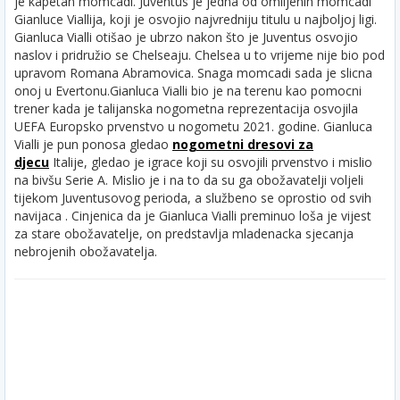
je kapetan momcadi. Juventus je jedna od omiljenih momcadi
Gianluce Viallija, koji je osvojio najvredniju titulu u najboljoj ligi.
Gianluca Vialli otišao je ubrzo nakon što je Juventus osvojio
naslov i pridružio se Chelseaju. Chelsea u to vrijeme nije bio pod
upravom Romana Abramovica. Snaga momcadi sada je slicna
onoj u Evertonu.
Gianluca Vialli bio je na terenu kao pomocni
trener kada je talijanska nogometna reprezentacija osvojila
UEFA Europsko prvenstvo u nogometu 2021. godine. Gianluca
Vialli je pun ponosa gledao
nogometni dresovi za
djecu
Italije, gledao je igrace koji su osvojili prvenstvo i mislio
na bivšu Serie A. Mislio je i na to da su ga obožavatelji voljeli
tijekom Juventusovog perioda, a službeno se oprostio od svih
navijaca . Cinjenica da je Gianluca Vialli preminuo loša je vijest
za stare obožavatelje, on predstavlja mladenacka sjecanja
nebrojenih obožavatelja.