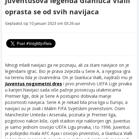
Juventusova legenda Gianluca Vialli
oprasta se od svih navijaca
Geplaatst op 10 januari 2023 om 03:26 uur
Mnogi mladi navijaci ga ne poznaju, ali za stare navijace on je
legendarni igrac. Bio je prava zvijezda u Serie A, a njegova igra
na terenu bila je izvanredna. On je Gianluca Vialli, najdraži mu je
Juventus nogometni dres
i prvo prvenstvo UEFA Lige prvaka
u karijeri.
Navijaci sada više pažnje posvecuju utakmicama
Premier lige, dok je Serie A postupno dobivala manje
pozornosti navijaca. Serie A je nekad bila prva liga u Europi, a
navijaci su je zvali i Malim FIFA Svjetskim prvenstvom. Osim
Manchester Uniteda i Arsenala, poznata je Premier liga,
pogotovo nakon kiše, cijeli stadion nije naklonjen igri. Juventus
je samo jednom osvojio UEFA Ligu prvaka, i to 1996. Juventus
je pobijedio rivala AFC Ajax i osvojio prvenstvo, a Gianluca Vialli