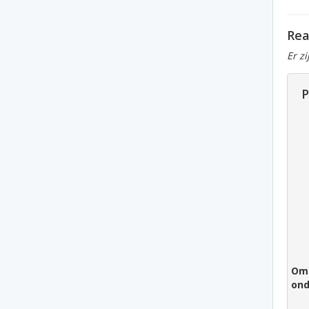
Rea
Er z
P
Om 
ond