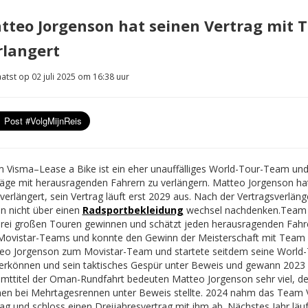
tteo Jorgenson hat seinen Vertrag mit 
rlangert
atst op 02 juli 2025 om 16:38 uur
 Visma–Lease a Bike ist ein eher unauffälliges World-Tour-Team und l
räge mit herausragenden Fahrern zu verlängern. Matteo Jorgenson ha
 verlängert, sein Vertrag läuft erst 2029 aus. Nach der Vertragsverl
en nicht über einen
Radsportbekleidung
wechsel nachdenken.
Team 
drei großen Touren gewinnen und schätzt jeden herausragenden Fahr
Movistar-Teams und konnte den Gewinn der Meisterschaft mit Team V
eo Jorgenson zum Movistar-Team und startete seitdem seine World-To
terkönnen und sein taktisches Gespür unter Beweis und gewann 2023
mttitel der Oman-Rundfahrt bedeuten Matteo Jorgenson sehr viel, der 
en bei Mehrtagesrennen unter Beweis stellte. 2024 nahm das Team 
rag und schloss einen Dreijahresvertrag mit ihm ab. Nächstes Jahr lä