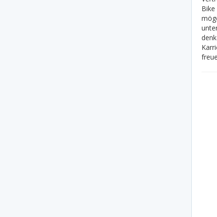
Bike 
möge
unte
denk
Karr
freue