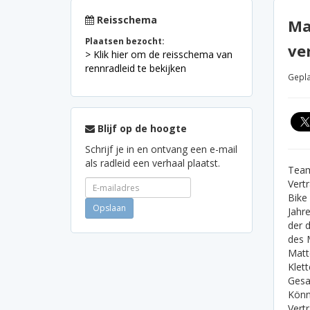
Reisschema
Ma
Plaatsen bezocht:
ve
> Klik hier om de reisschema van
rennradleid te bekijken
Gepla
Blijf op de hoogte
Schrijf je in en ontvang een e-mail
als radleid een verhaal plaatst.
Team
Vert
Bike
Jahr
der 
des 
Matt
Klet
Gesa
Könn
Vert