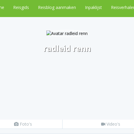
me
Reisgids
Reisblog aanmaken
Inpaklijst
Reisverhale
radleid renn
Foto's
Video's