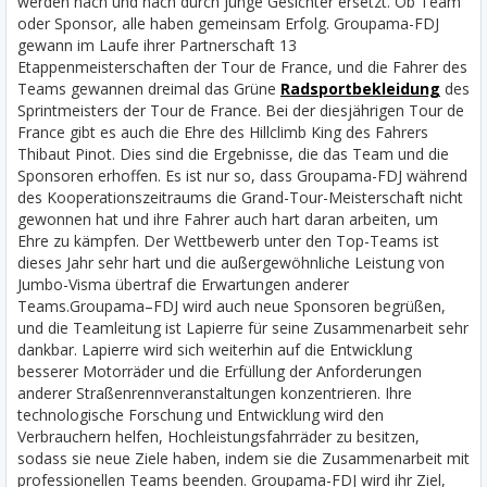
werden nach und nach durch junge Gesichter ersetzt. Ob Team
oder Sponsor, alle haben gemeinsam Erfolg. Groupama-FDJ
gewann im Laufe ihrer Partnerschaft 13
Etappenmeisterschaften der Tour de France, und die Fahrer des
Teams gewannen dreimal das Grüne
Radsportbekleidung
des
Sprintmeisters der Tour de France. Bei der diesjährigen Tour de
France gibt es auch die Ehre des Hillclimb King des Fahrers
Thibaut Pinot. Dies sind die Ergebnisse, die das Team und die
Sponsoren erhoffen. Es ist nur so, dass Groupama-FDJ während
des Kooperationszeitraums die Grand-Tour-Meisterschaft nicht
gewonnen hat und ihre Fahrer auch hart daran arbeiten, um
Ehre zu kämpfen. Der Wettbewerb unter den Top-Teams ist
dieses Jahr sehr hart und die außergewöhnliche Leistung von
Jumbo-Visma übertraf die Erwartungen anderer
Teams.
Groupama–FDJ wird auch neue Sponsoren begrüßen,
und die Teamleitung ist Lapierre für seine Zusammenarbeit sehr
dankbar. Lapierre wird sich weiterhin auf die Entwicklung
besserer Motorräder und die Erfüllung der Anforderungen
anderer Straßenrennveranstaltungen konzentrieren. Ihre
technologische Forschung und Entwicklung wird den
Verbrauchern helfen, Hochleistungsfahrräder zu besitzen,
sodass sie neue Ziele haben, indem sie die Zusammenarbeit mit
professionellen Teams beenden. Groupama-FDJ wird ihr Ziel,