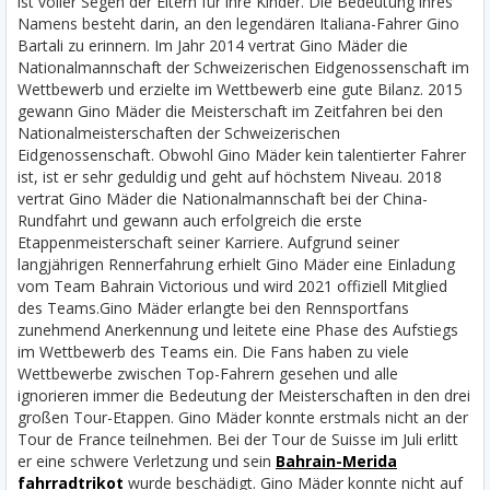
ist voller Segen der Eltern für ihre Kinder. Die Bedeutung ihres
Namens besteht darin, an den legendären Italiana-Fahrer Gino
Bartali zu erinnern. Im Jahr 2014 vertrat Gino Mäder die
Nationalmannschaft der Schweizerischen Eidgenossenschaft im
Wettbewerb und erzielte im Wettbewerb eine gute Bilanz. 2015
gewann Gino Mäder die Meisterschaft im Zeitfahren bei den
Nationalmeisterschaften der Schweizerischen
Eidgenossenschaft. Obwohl Gino Mäder kein talentierter Fahrer
ist, ist er sehr geduldig und geht auf höchstem Niveau. 2018
vertrat Gino Mäder die Nationalmannschaft bei der China-
Rundfahrt und gewann auch erfolgreich die erste
Etappenmeisterschaft seiner Karriere. Aufgrund seiner
langjährigen Rennerfahrung erhielt Gino Mäder eine Einladung
vom Team Bahrain Victorious und wird 2021 offiziell Mitglied
des Teams.
Gino Mäder erlangte bei den Rennsportfans
zunehmend Anerkennung und leitete eine Phase des Aufstiegs
im Wettbewerb des Teams ein. Die Fans haben zu viele
Wettbewerbe zwischen Top-Fahrern gesehen und alle
ignorieren immer die Bedeutung der Meisterschaften in den drei
großen Tour-Etappen. Gino Mäder konnte erstmals nicht an der
Tour de France teilnehmen. Bei der Tour de Suisse im Juli erlitt
er eine schwere Verletzung und sein
Bahrain-Merida
fahrradtrikot
wurde beschädigt. Gino Mäder konnte nicht auf